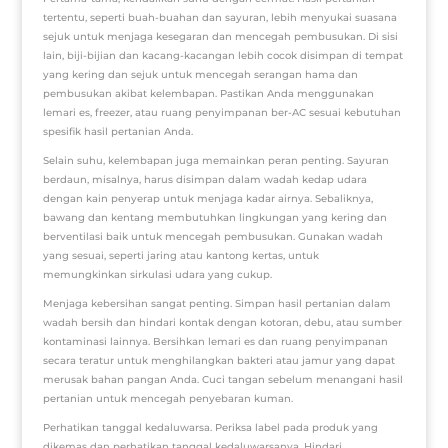
tertentu, seperti buah-buahan dan sayuran, lebih menyukai suasana
sejuk untuk menjaga kesegaran dan mencegah pembusukan. Di sisi
lain, biji-bijian dan kacang-kacangan lebih cocok disimpan di tempat
yang kering dan sejuk untuk mencegah serangan hama dan
pembusukan akibat kelembapan. Pastikan Anda menggunakan
lemari es, freezer, atau ruang penyimpanan ber-AC sesuai kebutuhan
spesifik hasil pertanian Anda.
Selain suhu, kelembapan juga memainkan peran penting. Sayuran
berdaun, misalnya, harus disimpan dalam wadah kedap udara
dengan kain penyerap untuk menjaga kadar airnya. Sebaliknya,
bawang dan kentang membutuhkan lingkungan yang kering dan
berventilasi baik untuk mencegah pembusukan. Gunakan wadah
yang sesuai, seperti jaring atau kantong kertas, untuk
memungkinkan sirkulasi udara yang cukup.
Menjaga kebersihan sangat penting. Simpan hasil pertanian dalam
wadah bersih dan hindari kontak dengan kotoran, debu, atau sumber
kontaminasi lainnya. Bersihkan lemari es dan ruang penyimpanan
secara teratur untuk menghilangkan bakteri atau jamur yang dapat
merusak bahan pangan Anda. Cuci tangan sebelum menangani hasil
pertanian untuk mencegah penyebaran kuman.
Perhatikan tanggal kedaluwarsa. Periksa label pada produk yang
dikemas dan perhatikan tanggal kedaluwarsanya. Hindari