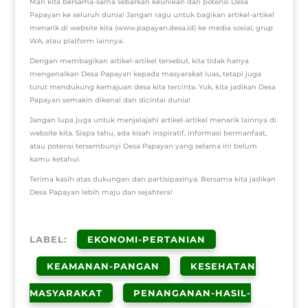
Mari kita bersama-sama sebarkan keunikan dan potensi Desa
Papayan ke seluruh dunia! Jangan ragu untuk bagikan artikel-artikel
menarik di website kita (www.papayan.desa.id) ke media sosial, grup
WA, atau platform lainnya.
Dengan membagikan artikel-artikel tersebut, kita tidak hanya
mengenalkan Desa Papayan kepada masyarakat luas, tetapi juga
turut mendukung kemajuan desa kita tercinta. Yuk, kita jadikan Desa
Papayan semakin dikenal dan dicintai dunia!
Jangan lupa juga untuk menjelajahi artikel-artikel menarik lainnya di
website kita. Siapa tahu, ada kisah inspiratif, informasi bermanfaat,
atau potensi tersembunyi Desa Papayan yang selama ini belum
kamu ketahui.
Terima kasih atas dukungan dan partisipasinya. Bersama kita jadikan
Desa Papayan lebih maju dan sejahtera!
LABEL:
EKONOMI-PERTANIAN
KEAMANAN-PANGAN
KESEHATAN
MASYARAKAT
PENANGANAN-HASIL-