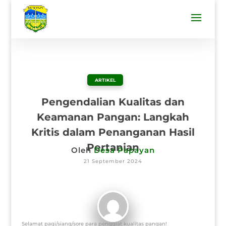
ARTIKEL
Pengendalian Kualitas dan
Keamanan Pangan: Langkah
Kritis dalam Penanganan Hasil
Pertanian
Oleh
Desa Papayan
21 September 2024
Selamat pagi/siang/sore para penggiat kualitas pangan!