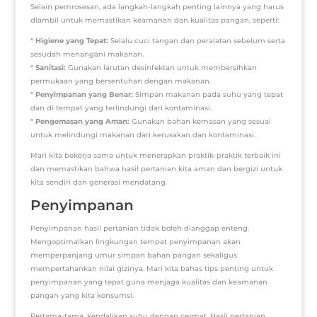
Selain pemrosesan, ada langkah-langkah penting lainnya yang harus
diambil untuk memastikan keamanan dan kualitas pangan, seperti:
*
Higiene yang Tepat:
Selalu cuci tangan dan peralatan sebelum serta
sesudah menangani makanan.
*
Sanitasi:
Gunakan larutan desinfektan untuk membersihkan
permukaan yang bersentuhan dengan makanan.
*
Penyimpanan yang Benar:
Simpan makanan pada suhu yang tepat
dan di tempat yang terlindungi dari kontaminasi.
*
Pengemasan yang Aman:
Gunakan bahan kemasan yang sesuai
untuk melindungi makanan dari kerusakan dan kontaminasi.
Mari kita bekerja sama untuk menerapkan praktik-praktik terbaik ini
dan memastikan bahwa hasil pertanian kita aman dan bergizi untuk
kita sendiri dan generasi mendatang.
Penyimpanan
Penyimpanan hasil pertanian tidak boleh dianggap enteng.
Mengoptimalkan lingkungan tempat penyimpanan akan
memperpanjang umur simpan bahan pangan sekaligus
mempertahankan nilai gizinya. Mari kita bahas tips penting untuk
penyimpanan yang tepat guna menjaga kualitas dan keamanan
pangan yang kita konsumsi.
Pertama-tama, kendalikan suhu dengan cermat. Hasil pertanian