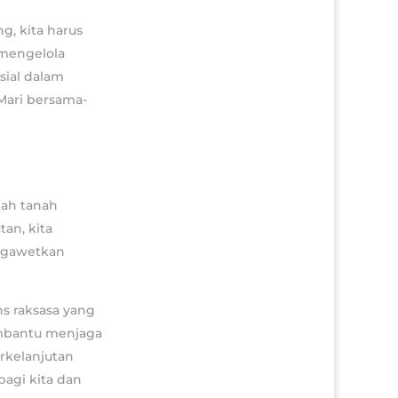
g, kita harus
 mengelola
sial dalam
 Mari bersama-
gah tanah
an, kita
engawetkan
s raksasa yang
embantu menjaga
erkelanjutan
bagi kita dan