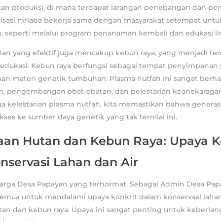
tan produksi, di mana terdapat larangan penebangan dan pe
anisasi nirlaba bekerja sama dengan masyarakat setempat untu
n, seperti melalui program penanaman kembali dan edukasi l
an yang efektif juga mencakup kebun raya, yang menjadi tem
 edukasi. Kebun raya berfungsi sebagai tempat penyimpanan 
an materi genetik tumbuhan. Plasma nutfah ini sangat berh
iah, pengembangan obat-obatan, dan pelestarian keanekaraga
 kelestarian plasma nutfah, kita memastikan bahwa genera
kses ke sumber daya genetik yang tak ternilai ini.
aan Hutan dan Kebun Raya: Upaya K
nservasi Lahan dan Air
warga Desa Papayan yang terhormat. Sebagai Admin Desa Papa
emua untuk mendalami upaya konkrit dalam konservasi lahan 
tan dan kebun raya. Upaya ini sangat penting untuk keberla