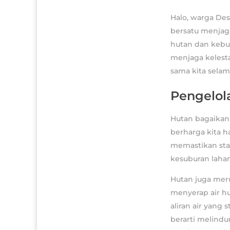
Halo, warga Des
bersatu menjaga
hutan dan kebun
menjaga kelesta
sama kita selam
Pengelol
Hutan bagaikan 
berharga kita h
memastikan sta
kesuburan laha
Hutan juga meru
menyerap air h
aliran air yang
berarti melindu