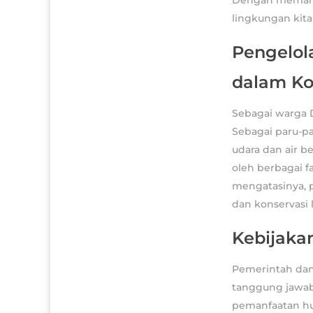
lingkungan kit
Pengelol
dalam Ko
Sebagai warga D
Sebagai paru-p
udara dan air b
oleh berbagai fa
mengatasinya, 
dan konservasi l
Kebijaka
Pemerintah dan
tanggung jawab
pemanfaatan hu