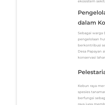
ekosistem sekit
Pengelol
dalam Ko
Sebagai warga 
pengelolaan hut
berkontribusi se
Desa Papayan a
konservasi lahan
Pelestar
Kebun raya mer
spesies tanama
berfungsi sebag
raya juga memb