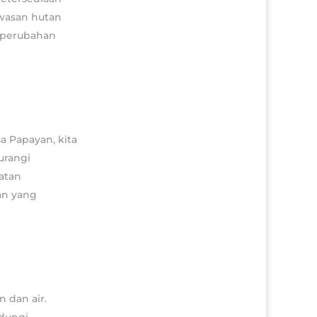
awasan hutan
 perubahan
a Papayan, kita
urangi
atan
an yang
 dan air.
ndungi