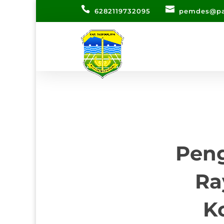
6282119732095
pemdes@pa
Peng
Ra
K