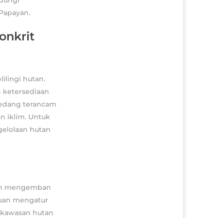
Papayan.
onkrit
ilingi hutan.
 ketersediaan
 sedang terancam
an iklim. Untuk
gelolaan hutan
lam mengemban
juan mengatur
 kawasan hutan