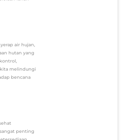
erap air hujan,
laan hutan yang
ontrol,
 kita melindungi
hadap bencana
sehat
 sangat penting
etersediaan