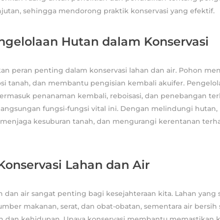
njutan, sehingga mendorong praktik konservasi yang efektif.
ngelolaan Hutan dalam Konservasi
n peran penting dalam konservasi lahan dan air. Pohon meny
si tanah, dan membantu pengisian kembali akuifer. Pengelo
termasuk penanaman kembali, reboisasi, dan penebangan terk
ngsungan fungsi-fungsi vital ini. Dengan melindungi hutan,
a, menjaga kesuburan tanah, dan mengurangi kerentanan ter
Konservasi Lahan dan Air
n dan air sangat penting bagi kesejahteraan kita. Lahan yang 
mber makanan, serat, dan obat-obatan, sementara air bersih
n dan kehidupan. Upaya konservasi membantu memastikan k