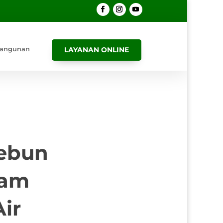
angunan
LAYANAN ONLINE
Kebun
lam
ir