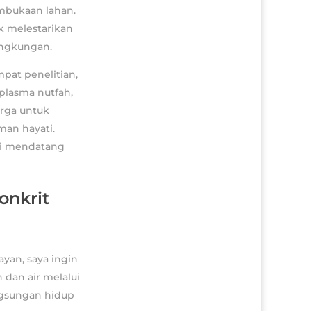
mbukaan lahan.
k melestarikan
ingkungan.
pat penelitian,
plasma nutfah,
arga untuk
man hayati.
si mendatang
onkrit
yan, saya ingin
dan air melalui
ngsungan hidup