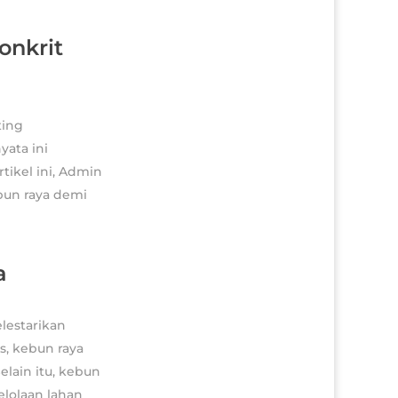
onkrit
ting
yata ini
tikel ini, Admin
bun raya demi
a
lestarikan
, kebun raya
lain itu, kebun
lolaan lahan