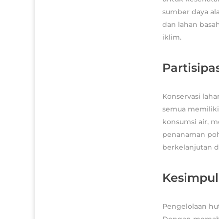
sumber daya ala
dan lahan basa
iklim.
Partisipa
Konservasi laha
semua memiliki
konsumsi air, m
penanaman poho
berkelanjutan d
Kesimpu
Pengelolaan hut
Dengan memaham