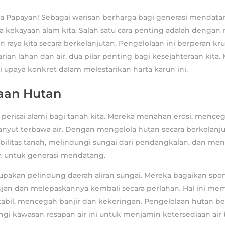
a Papayan! Sebagai warisan berharga bagi generasi mendatan
 kekayaan alam kita. Salah satu cara penting adalah dengan
 raya kita secara berkelanjutan. Pengelolaan ini berperan kru
rian lahan dan air, dua pilar penting bagi kesejahteraan kita.
i upaya konkret dalam melestarikan harta karun ini.
aan Hutan
perisai alami bagi tanah kita. Mereka menahan erosi, mence
anyut terbawa air. Dengan mengelola hutan secara berkelanjut
bilitas tanah, melindungi sungai dari pendangkalan, dan m
n untuk generasi mendatang.
pakan pelindung daerah aliran sungai. Mereka bagaikan spon
ujan dan melepaskannya kembali secara perlahan. Hal ini m
 stabil, mencegah banjir dan kekeringan. Pengelolaan hutan b
ngi kawasan resapan air ini untuk menjamin ketersediaan air 