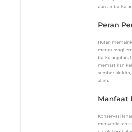
dan air berkela
Peran Pe
Hutan memainka
mengurangi ero
berkelanjutan, 
memastikan kela
sumber air kit
alam.
Manfaat 
Konservasi laha
menyediakan su
untuk kesehata