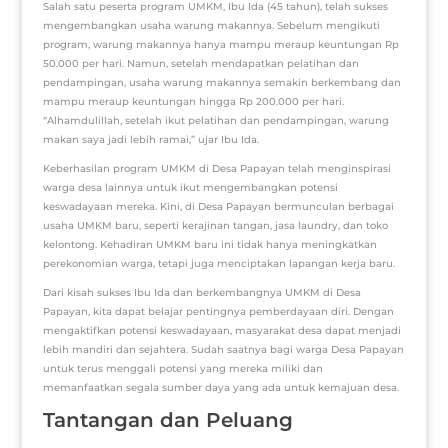
Salah satu peserta program UMKM, Ibu Ida (45 tahun), telah sukses
mengembangkan usaha warung makannya. Sebelum mengikuti
program, warung makannya hanya mampu meraup keuntungan Rp
50.000 per hari. Namun, setelah mendapatkan pelatihan dan
pendampingan, usaha warung makannya semakin berkembang dan
mampu meraup keuntungan hingga Rp 200.000 per hari.
“Alhamdulillah, setelah ikut pelatihan dan pendampingan, warung
makan saya jadi lebih ramai,” ujar Ibu Ida.
Keberhasilan program UMKM di Desa Papayan telah menginspirasi
warga desa lainnya untuk ikut mengembangkan potensi
keswadayaan mereka. Kini, di Desa Papayan bermunculan berbagai
usaha UMKM baru, seperti kerajinan tangan, jasa laundry, dan toko
kelontong. Kehadiran UMKM baru ini tidak hanya meningkatkan
perekonomian warga, tetapi juga menciptakan lapangan kerja baru.
Dari kisah sukses Ibu Ida dan berkembangnya UMKM di Desa
Papayan, kita dapat belajar pentingnya pemberdayaan diri. Dengan
mengaktifkan potensi keswadayaan, masyarakat desa dapat menjadi
lebih mandiri dan sejahtera. Sudah saatnya bagi warga Desa Papayan
untuk terus menggali potensi yang mereka miliki dan
memanfaatkan segala sumber daya yang ada untuk kemajuan desa.
Tantangan dan Peluang