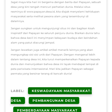
Jagat maya kita hari ini bergema dengan berita dari Papayan, sebuah
desa yang kini tengah mencuri perhatian dunia. Melalui situs
resminya di www.papayan.desa.id, kita diajak menyelami kehidupan
masyarakat serta melihat pesona alam yang tersembunyi di
dalamnya.
Jangan sungkan untuk mengunjungi situs ini dan bagikan kisah
inspiratif dari Papayan ke seluruh penjuru dunia. Biarkan dunia tahu
bahwa desa kecil ini menyimpan kekayaan budaya dan keindahan
alam yang patut diacungi jempol.
Jangan lewatkan juga artikel-artikel menarik lainnya yang akan
mengungkap sisi-sisi unik dari Papayan. Dengan mengenal lebih
dalam tentang desa ini, kita turut memperkenalkan Papayan kepada
dunia dan menunjukkan bahwa desa ini layak mendapat tempat di
peta pariwisata internasional. Mari kita jadikan Papayan sebagai
permata yang bersinar terang di kancah dunia!
LABEL:
KESWADAYAAN-MASYARAKAT-
DESA
PEMBANGUNAN DESA
PEMBERDAYAAN MASYARAKAT