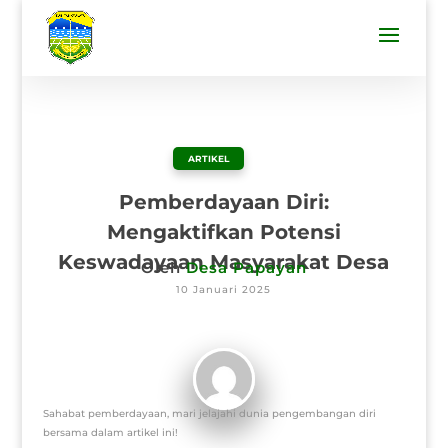
ARTIKEL
Pemberdayaan Diri:
Mengaktifkan Potensi
Keswadayaan Masyarakat Desa
Oleh
Desa Papayan
10 Januari 2025
Sahabat pemberdayaan, mari jelajahi dunia pengembangan diri
bersama dalam artikel ini!