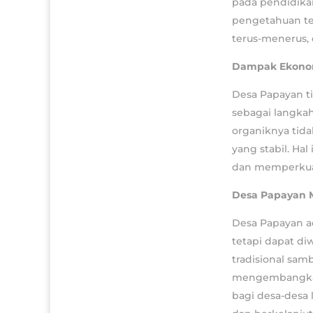
pada pendidika
pengetahuan ter
terus-menerus, 
Dampak Ekonomi
Desa Papayan ti
sebagai langka
organiknya tid
yang stabil. Ha
dan memperkua
Desa Papayan 
Desa Papayan a
tetapi dapat d
tradisional sam
mengembangkan d
bagi desa-desa 