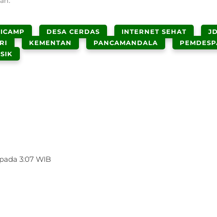
an.
ICAMP
DESA CERDAS
INTERNET SEHAT
J
RI
KEMENTAN
PANCAMANDALA
PEMDESP
SIK
 pada 3:07 WIB