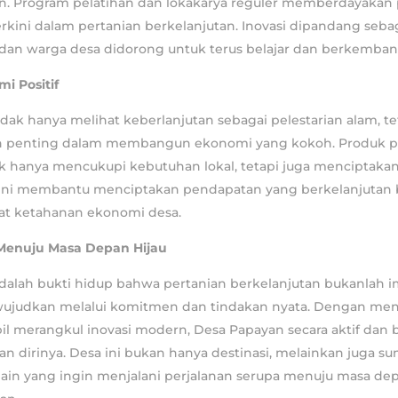
n. Program pelatihan dan lokakarya reguler memberdayakan
kini dalam pertanian berkelanjutan. Inovasi dipandang seba
dan warga desa didorong untuk terus belajar dan berkemban
 Positif
dak hanya melihat keberlanjutan sebagai pelestarian alam, te
h penting dalam membangun ekonomi yang kokoh. Produk p
ak hanya mencukupi kebutuhan lokal, tetapi juga menciptaka
l ini membantu menciptakan pendapatan yang berkelanjutan b
t ketahanan ekonomi desa.
Menuju Masa Depan Hijau
dalah bukti hidup bahwa pertanian berkelanjutan bukanlah i
iwujudkan melalui komitmen dan tindakan nyata. Dengan men
bil merangkul inovasi modern, Desa Papayan secara aktif dan 
irinya. Desa ini bukan hanya destinasi, melainkan juga sum
lain yang ingin menjalani perjalanan serupa menuju masa dep