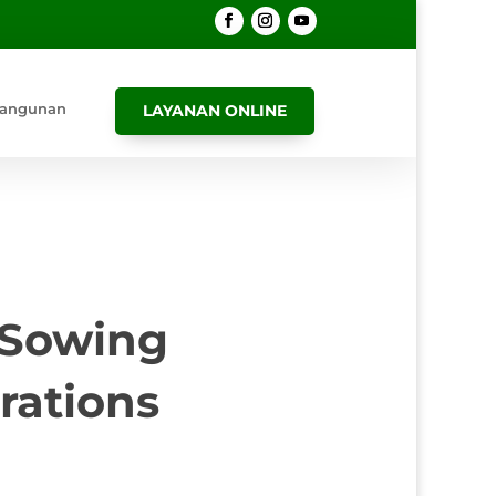
angunan
LAYANAN ONLINE
 Sowing
rations