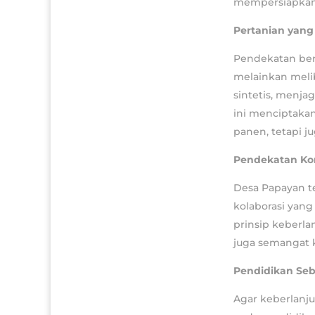
mempersiapkann
Pertanian yan
Pendekatan berk
melainkan meli
sintetis, menja
ini menciptaka
panen, tetapi 
Pendekatan Ko
Desa Papayan t
kolaborasi yang
prinsip keberla
juga semangat
Pendidikan Seb
Agar keberlanju