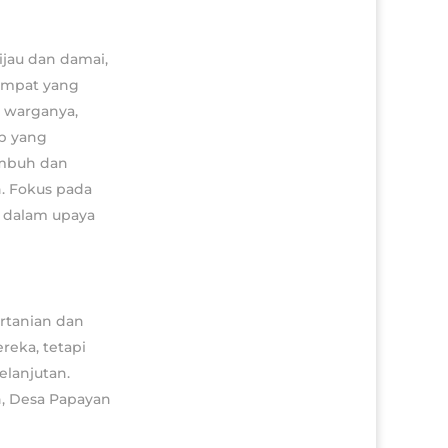
jau dan damai,
empat yang
 warganya,
up yang
umbuh dan
. Fokus pada
a dalam upaya
rtanian dan
reka, tetapi
lanjutan.
, Desa Papayan