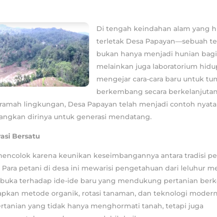
Di tengah
keindahan alam yang hi
terletak Desa Papayan—sebuah t
bukan hanya menjadi hunian bagi
melainkan juga laboratorium hid
mengejar cara-cara baru untuk t
berkembang secara berkelanjutan
 ramah lingkungan, Desa Papayan telah menjadi contoh nyat
ngkan dirinya untuk generasi mendatang.
vasi Bersatu
encolok karena keunikan keseimbangannya antara tradisi pe
 Para petani di desa ini mewarisi pengetahuan dari leluhur me
rbuka terhadap ide-ide baru yang mendukung pertanian berke
kan metode organik, rotasi tanaman, dan teknologi modern
rtanian yang tidak hanya menghormati tanah, tetapi juga