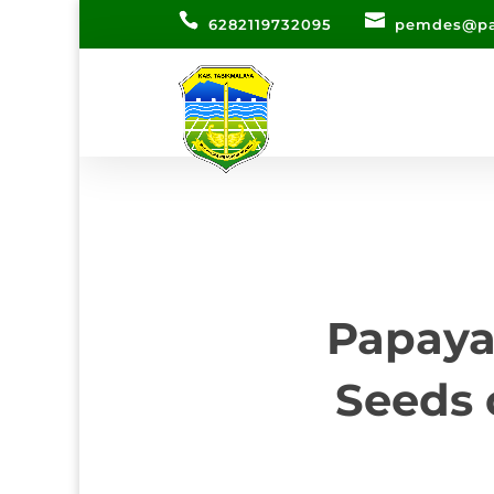
6282119732095
pemdes@pa
Papaya
Seeds 