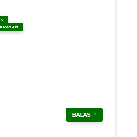
DS
APAYAN
BALAS