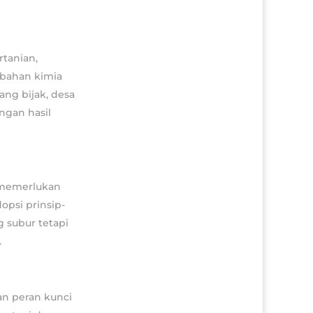
tanian,
bahan kimia
ang bijak, desa
ngan hasil
 memerlukan
opsi prinsip-
 subur tetapi
.
an peran kunci