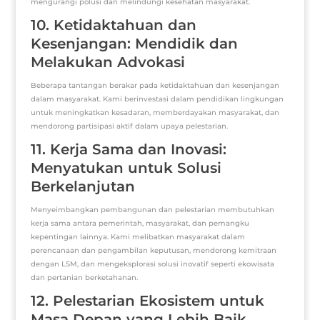
mengurangi polusi dan melindungi kesehatan masyarakat.
10. Ketidaktahuan dan
Kesenjangan: Mendidik dan
Melakukan Advokasi
Beberapa tantangan berakar pada ketidaktahuan dan kesenjangan
dalam masyarakat. Kami berinvestasi dalam pendidikan lingkungan
untuk meningkatkan kesadaran, memberdayakan masyarakat, dan
mendorong partisipasi aktif dalam upaya pelestarian.
11. Kerja Sama dan Inovasi:
Menyatukan untuk Solusi
Berkelanjutan
Menyeimbangkan pembangunan dan pelestarian membutuhkan
kerja sama antara pemerintah, masyarakat, dan pemangku
kepentingan lainnya. Kami melibatkan masyarakat dalam
perencanaan dan pengambilan keputusan, mendorong kemitraan
dengan LSM, dan mengeksplorasi solusi inovatif seperti ekowisata
dan pertanian berketahanan.
12. Pelestarian Ekosistem untuk
Masa Depan yang Lebih Baik