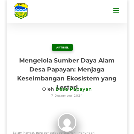
ARTIKEL
Mengelola Sumber Daya Alam
Desa Papayan: Menjaga
Keseimbangan Ekosistem yang
Lestari
Oleh
Desa Papayan
7 Desember 2024
Salam hangat, para penggiat pelestarian lingkungan!