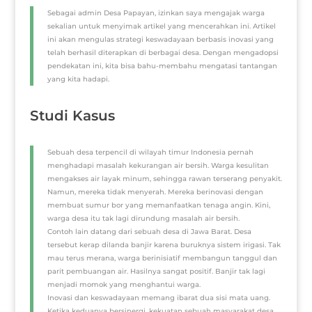
Sebagai admin Desa Papayan, izinkan saya mengajak warga
sekalian untuk menyimak artikel yang mencerahkan ini. Artikel
ini akan mengulas strategi keswadayaan berbasis inovasi yang
telah berhasil diterapkan di berbagai desa. Dengan mengadopsi
pendekatan ini, kita bisa bahu-membahu mengatasi tantangan
yang kita hadapi.
Studi Kasus
Sebuah desa terpencil di wilayah timur Indonesia pernah
menghadapi masalah kekurangan air bersih. Warga kesulitan
mengakses air layak minum, sehingga rawan terserang penyakit.
Namun, mereka tidak menyerah. Mereka berinovasi dengan
membuat sumur bor yang memanfaatkan tenaga angin. Kini,
warga desa itu tak lagi dirundung masalah air bersih.
Contoh lain datang dari sebuah desa di Jawa Barat. Desa
tersebut kerap dilanda banjir karena buruknya sistem irigasi. Tak
mau terus merana, warga berinisiatif membangun tanggul dan
parit pembuangan air. Hasilnya sangat positif. Banjir tak lagi
menjadi momok yang menghantui warga.
Inovasi dan keswadayaan memang ibarat dua sisi mata uang.
Ketika keduanya bersinergi, kekuatan sebuah masyarakat desa