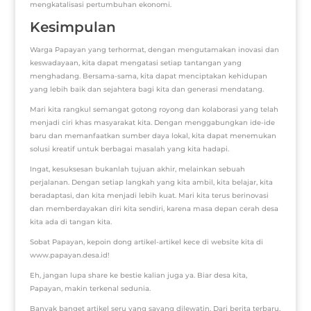
mengkatalisasi pertumbuhan ekonomi.
Kesimpulan
Warga Papayan yang terhormat, dengan mengutamakan inovasi dan
keswadayaan, kita dapat mengatasi setiap tantangan yang
menghadang. Bersama-sama, kita dapat menciptakan kehidupan
yang lebih baik dan sejahtera bagi kita dan generasi mendatang.
Mari kita rangkul semangat gotong royong dan kolaborasi yang telah
menjadi ciri khas masyarakat kita. Dengan menggabungkan ide-ide
baru dan memanfaatkan sumber daya lokal, kita dapat menemukan
solusi kreatif untuk berbagai masalah yang kita hadapi.
Ingat, kesuksesan bukanlah tujuan akhir, melainkan sebuah
perjalanan. Dengan setiap langkah yang kita ambil, kita belajar, kita
beradaptasi, dan kita menjadi lebih kuat. Mari kita terus berinovasi
dan memberdayakan diri kita sendiri, karena masa depan cerah desa
kita ada di tangan kita.
Sobat Papayan, kepoin dong artikel-artikel kece di website kita di
www.papayan.desa.id!
Eh, jangan lupa share ke bestie kalian juga ya. Biar desa kita,
Papayan, makin terkenal sedunia.
Banyak banget artikel seru yang sayang dilewatin. Dari berita terbaru,