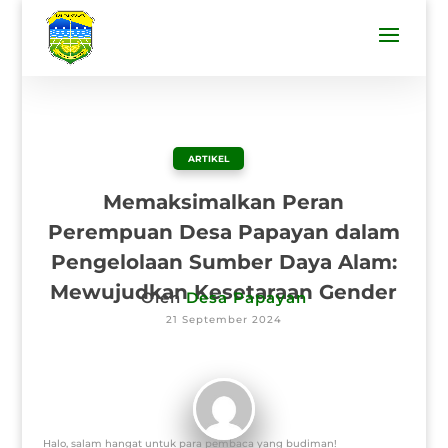
ARTIKEL
Memaksimalkan Peran
Perempuan Desa Papayan dalam
Pengelolaan Sumber Daya Alam:
Mewujudkan Kesetaraan Gender
Oleh
Desa Papayan
21 September 2024
Halo, salam hangat untuk para pembaca yang budiman!