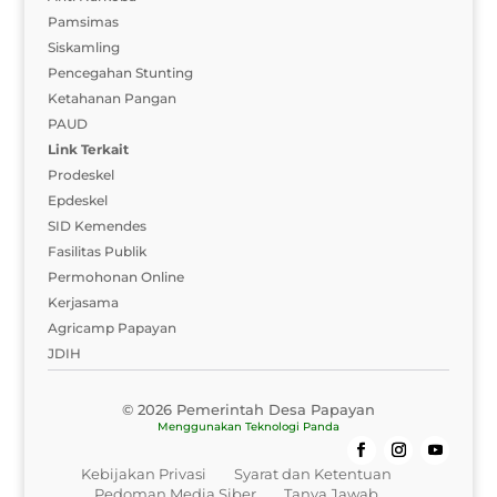
Pamsimas
Siskamling
Pencegahan Stunting
Ketahanan Pangan
PAUD
Link Terkait
Prodeskel
Epdeskel
SID Kemendes
Fasilitas Publik
Permohonan Online
Kerjasama
Agricamp Papayan
JDIH
© 2026 Pemerintah Desa Papayan
Menggunakan
Teknologi Panda
Kebijakan Privasi
Syarat dan Ketentuan
Pedoman Media Siber
Tanya Jawab