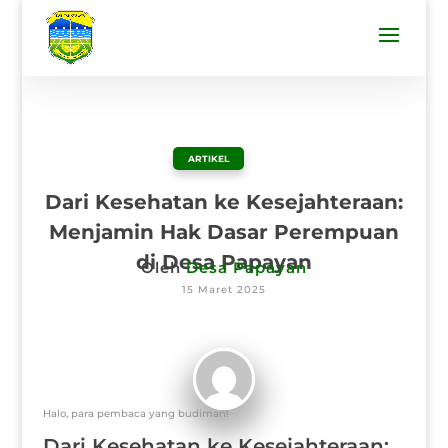
ARTIKEL
Dari Kesehatan ke Kesejahteraan:
Menjamin Hak Dasar Perempuan
di Desa Papayan
Oleh
Desa Papayan
15 Maret 2025
Halo, para pembaca yang budiman!
Dari Kesehatan ke Kesejahteraan: