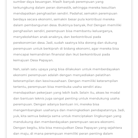
sumber daya keuangan. Masih banyak perempuan yang
terkungkung dalam peran domestik, sehingga mereka kesulitan
mendapatkan penghasilan sendiri. Padahal, semakin perempuan
berdaya secara ekonomi, semakin besar pula kontribusi mereka
dalam pembangunan desa. Buktinya banyak, lho! Dengan memiliki
penghasilan sendiri, perempuan bisa membantu keluarganya,
menyekolahkan anak-anaknya, dan berkontribusi pada
perekonomian desa. Jadi, sudah saatnya kita dorong dan dukung
perempuan untuk berkiprah di bidang ekonomi, agar mereka bisa
mencapai kemandirian finansial dan ikut berkontribusi pada
kemajuan Desa Papayan.
Nah, salah satu upaya yang bisa dilakukan untuk memberdayakan
ekonomi perempuan adalah dengan menyediakan pelatihan
keterampilan dan kewirausahaan. Dengan memiliki keterampilan
tertentu, perempuan bisa membuka usaha sendiri atau
mendapatkan pekerjaan yang lebih baik. Selain itu, akses ke modal
dan bantuan teknis juga sangat penting untuk mendukung usaha
perempuan. Dengan adanya bantuan ini, mereka bisa
mengembangkan usahanya dan meningkatkan pendapatannya. Jadi,
yuk, kita semua bekerja sama untuk menciptakan lingkungan yang
mendukung dan memberdayakan perempuan secara ekonomi.
Dengan begitu, kita bisa mewujudkan Desa Papayan yang sejahtera
dan maju, di mana perempuan memiliki peran penting dalam