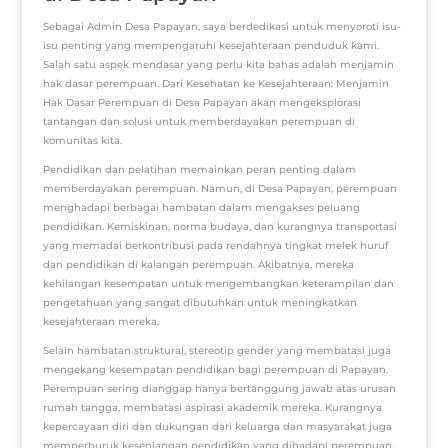
Sebagai Admin Desa Papayan, saya berdedikasi untuk menyoroti isu-
isu penting yang mempengaruhi kesejahteraan penduduk kami.
Salah satu aspek mendasar yang perlu kita bahas adalah menjamin
hak dasar perempuan. Dari Kesehatan ke Kesejahteraan: Menjamin
Hak Dasar Perempuan di Desa Papayan akan mengeksplorasi
tantangan dan solusi untuk memberdayakan perempuan di
komunitas kita.
Pendidikan dan pelatihan memainkan peran penting dalam
memberdayakan perempuan. Namun, di Desa Papayan, perempuan
menghadapi berbagai hambatan dalam mengakses peluang
pendidikan. Kemiskinan, norma budaya, dan kurangnya transportasi
yang memadai berkontribusi pada rendahnya tingkat melek huruf
dan pendidikan di kalangan perempuan. Akibatnya, mereka
kehilangan kesempatan untuk mengembangkan keterampilan dan
pengetahuan yang sangat dibutuhkan untuk meningkatkan
kesejahteraan mereka.
Selain hambatan struktural, stereotip gender yang membatasi juga
mengekang kesempatan pendidikan bagi perempuan di Papayan.
Perempuan sering dianggap hanya bertanggung jawab atas urusan
rumah tangga, membatasi aspirasi akademik mereka. Kurangnya
kepercayaan diri dan dukungan dari keluarga dan masyarakat juga
memperburuk kesenjangan pendidikan yang dihadapi perempuan.