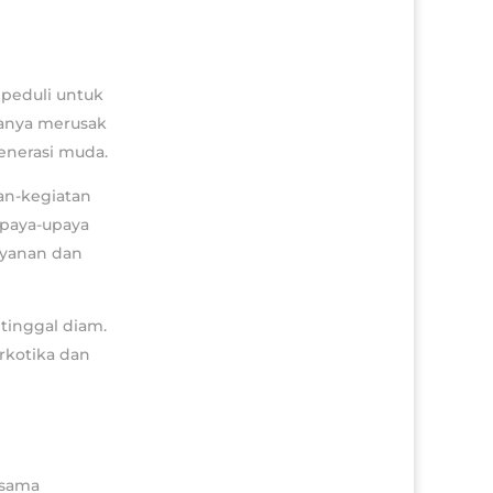
peduli untuk
hanya merusak
generasi muda.
an-kegiatan
upaya-upaya
ayanan dan
tinggal diam.
rkotika dan
rsama