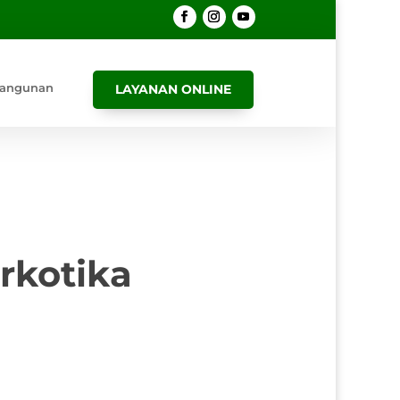
angunan
LAYANAN ONLINE
rkotika