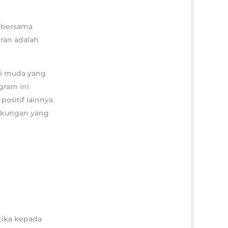
i bersama
ran adalah
si muda yang
gram ini
ositif lainnya
gkungan yang
otika kepada