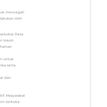
ntuk mencegah
ilakukan oleh
arkoba) Desa
an tokoh
mahaman
an untuk
ika serta
ar dan
if. Masyarakat
kin terbuka