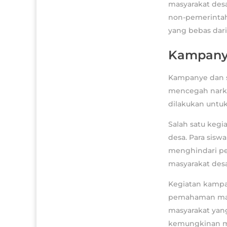
masyarakat desa
non-pemerintah
yang bebas dari
Kampanye
Kampanye dan s
mencegah narkot
dilakukan untu
Salah satu kegi
desa. Para sisw
menghindari pen
masyarakat desa
Kegiatan kampa
pemahaman masy
masyarakat yang
kemungkinan me