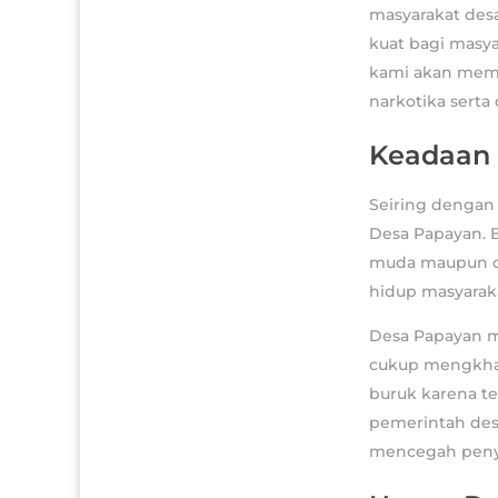
masyarakat desa
kuat bagi masya
kami akan memb
narkotika serta 
Keadaan 
Seiring dengan
Desa Papayan. B
muda maupun de
hidup masyaraka
Desa Papayan me
cukup mengkhaw
buruk karena te
pemerintah des
mencegah penye