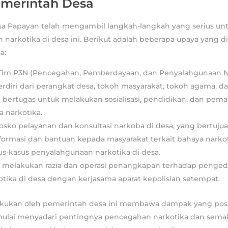
merintah Desa
a Papayan telah mengambil langkah-langkah yang serius u
narkotika di desa ini. Berikut adalah beberapa upaya yang d
a:
im P3N (Pencegahan, Pemberdayaan, dan Penyalahgunaan N
rdiri dari perangkat desa, tokoh masyarakat, tokoh agama, d
i bertugas untuk melakukan sosialisasi, pendidikan, dan pe
 narkotika.
osko pelayanan dan konsultasi narkoba di desa, yang bertuju
ormasi dan bantuan kepada masyarakat terkait bahaya narkot
s-kasus penyalahgunaan narkotika di desa.
i melakukan razia dan operasi penangkapan terhadap penged
ika di desa dengan kerjasama aparat kepolisian setempat.
akukan oleh pemerintah desa ini membawa dampak yang posit
ulai menyadari pentingnya pencegahan narkotika dan sema