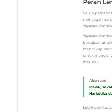
Peran L
Selain pemerint
mencegah narko
Yayasan Pondok 
Yayasan Pondok
bertujuan untu
mencakup pendid
untuk mengisi 
merusak.
Also read:
Mewujudkan
Narkotika d
Lebih dari itu,