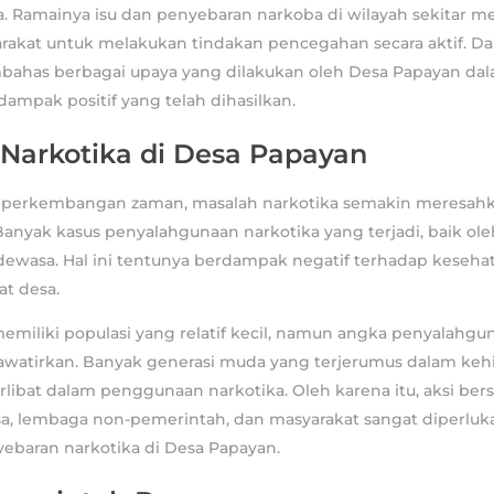
. Ramainya isu dan penyebaran narkoba di wilayah sekitar me
rakat untuk melakukan tindakan pencegahan secara aktif. Dala
ahas berbagai upaya yang dilakukan oleh Desa Papayan d
dampak positif yang telah dihasilkan.
Narkotika di Desa Papayan
 perkembangan zaman, masalah narkotika semakin meresahk
anyak kasus penyalahgunaan narkotika yang terjadi, baik ol
wasa. Hal ini tentunya berdampak negatif terhadap kesehat
t desa.
miliki populasi yang relatif kecil, namun angka penyalahgu
atirkan. Banyak generasi muda yang terjerumus dalam keh
rlibat dalam penggunaan narkotika. Oleh karena itu, aksi ber
a, lembaga non-pemerintah, dan masyarakat sangat diperluk
baran narkotika di Desa Papayan.