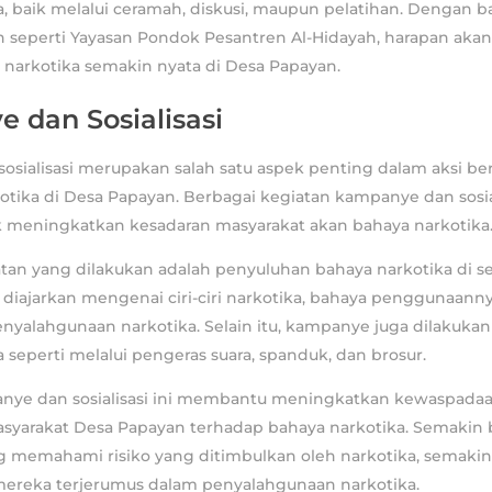
, baik melalui ceramah, diskusi, maupun pelatihan. Dengan 
 seperti Yayasan Pondok Pesantren Al-Hidayah, harapan aka
 narkotika semakin nyata di Desa Papayan.
 dan Sosialisasi
osialisasi merupakan salah satu aspek penting dalam aksi b
ika di Desa Papayan. Berbagai kegiatan kampanye dan sosial
k meningkatkan kesadaran masyarakat akan bahaya narkotika
atan yang dilakukan adalah penyuluhan bahaya narkotika di s
a diajarkan mengenai ciri-ciri narkotika, bahaya penggunaannya
yalahgunaan narkotika. Selain itu, kampanye juga dilakukan
 seperti melalui pengeras suara, spanduk, dan brosur.
nye dan sosialisasi ini membantu meningkatkan kewaspada
arakat Desa Papayan terhadap bahaya narkotika. Semakin 
 memahami risiko yang ditimbulkan oleh narkotika, semakin 
reka terjerumus dalam penyalahgunaan narkotika.