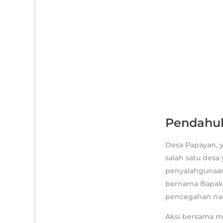
Pendahu
Desa Papayan, y
salah satu des
penyalahgunaan 
bernama Bapak S
pencegahan nar
Aksi bersama me