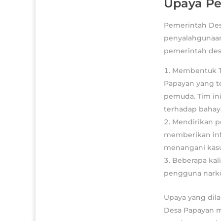
Upaya Pe
Pemerintah Des
penyalahgunaan 
pemerintah des
Membentuk T
Papayan yang te
pemuda. Tim in
terhadap bahaya
Mendirikan p
memberikan inf
menangani kasu
Beberapa kal
pengguna narkot
Upaya yang dil
Desa Papayan m