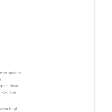
, merupakan
an
epala desa
i kegiatan
tama bagi