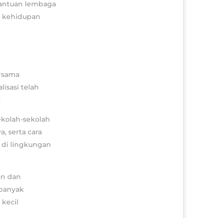
bantuan lembaga
n kehidupan
ersama
isasi telah
.
ekolah-sekolah
, serta cara
 di lingkungan
an dan
banyak
kecil