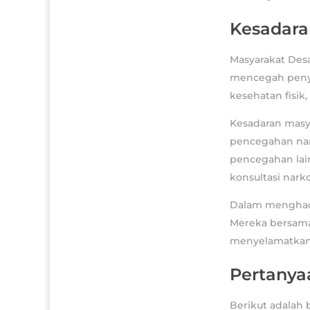
Kesadara
Masyarakat Des
mencegah penye
kesehatan fisik
Kesadaran masya
pencegahan nark
pencegahan lai
konsultasi nark
Dalam menghada
Mereka bersama
menyelamatkan 
Pertanya
Berikut adalah