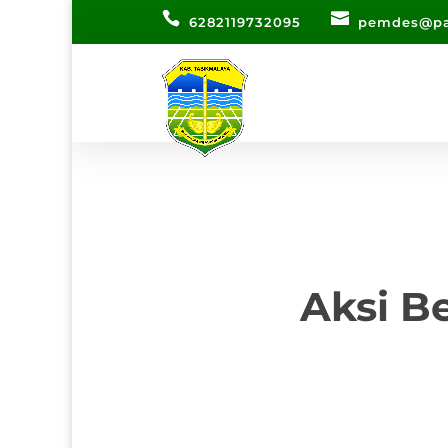
6282119732095
pemdes@pa
Aksi B