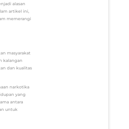
njadi alasan
m artikel ini,
alam memerangi
an masyarakat
eh kalangan
an dan kualitas
naan narkotika
idupan yang
sama antara
an untuk