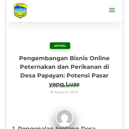
ARTIKEL
Pengembangan Bisnis Online
Peternakan dan Perikanan di
Desa Papayan: Potensi Pasar
yang Luas
Oleh
admin
18 Agustus 2024
1. Pengenalan tentang Desa