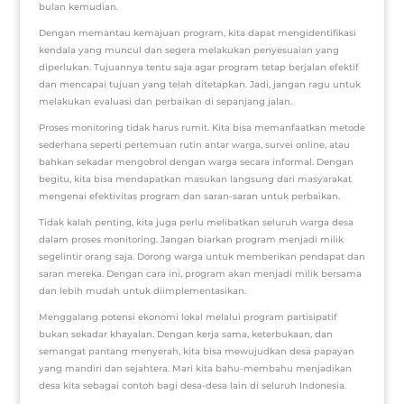
bulan kemudian.
Dengan memantau kemajuan program, kita dapat mengidentifikasi
kendala yang muncul dan segera melakukan penyesuaian yang
diperlukan. Tujuannya tentu saja agar program tetap berjalan efektif
dan mencapai tujuan yang telah ditetapkan. Jadi, jangan ragu untuk
melakukan evaluasi dan perbaikan di sepanjang jalan.
Proses monitoring tidak harus rumit. Kita bisa memanfaatkan metode
sederhana seperti pertemuan rutin antar warga, survei online, atau
bahkan sekadar mengobrol dengan warga secara informal. Dengan
begitu, kita bisa mendapatkan masukan langsung dari masyarakat
mengenai efektivitas program dan saran-saran untuk perbaikan.
Tidak kalah penting, kita juga perlu melibatkan seluruh warga desa
dalam proses monitoring. Jangan biarkan program menjadi milik
segelintir orang saja. Dorong warga untuk memberikan pendapat dan
saran mereka. Dengan cara ini, program akan menjadi milik bersama
dan lebih mudah untuk diimplementasikan.
Menggalang potensi ekonomi lokal melalui program partisipatif
bukan sekadar khayalan. Dengan kerja sama, keterbukaan, dan
semangat pantang menyerah, kita bisa mewujudkan desa papayan
yang mandiri dan sejahtera. Mari kita bahu-membahu menjadikan
desa kita sebagai contoh bagi desa-desa lain di seluruh Indonesia.