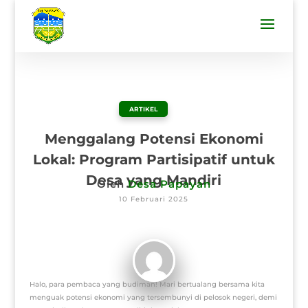
ARTIKEL
Menggalang Potensi Ekonomi
Lokal: Program Partisipatif untuk
Desa yang Mandiri
Oleh
Desa Papayan
10 Februari 2025
Halo, para pembaca yang budiman! Mari bertualang bersama kita
menguak potensi ekonomi yang tersembunyi di pelosok negeri, demi