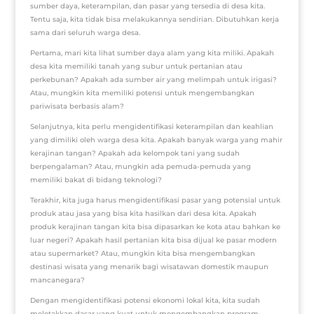
sumber daya, keterampilan, dan pasar yang tersedia di desa kita.
Tentu saja, kita tidak bisa melakukannya sendirian. Dibutuhkan kerja
sama dari seluruh warga desa.
Pertama, mari kita lihat sumber daya alam yang kita miliki. Apakah
desa kita memiliki tanah yang subur untuk pertanian atau
perkebunan? Apakah ada sumber air yang melimpah untuk irigasi?
Atau, mungkin kita memiliki potensi untuk mengembangkan
pariwisata berbasis alam?
Selanjutnya, kita perlu mengidentifikasi keterampilan dan keahlian
yang dimiliki oleh warga desa kita. Apakah banyak warga yang mahir
kerajinan tangan? Apakah ada kelompok tani yang sudah
berpengalaman? Atau, mungkin ada pemuda-pemuda yang
memiliki bakat di bidang teknologi?
Terakhir, kita juga harus mengidentifikasi pasar yang potensial untuk
produk atau jasa yang bisa kita hasilkan dari desa kita. Apakah
produk kerajinan tangan kita bisa dipasarkan ke kota atau bahkan ke
luar negeri? Apakah hasil pertanian kita bisa dijual ke pasar modern
atau supermarket? Atau, mungkin kita bisa mengembangkan
destinasi wisata yang menarik bagi wisatawan domestik maupun
mancanegara?
Dengan mengidentifikasi potensi ekonomi lokal kita, kita sudah
meletakkan dasar yang kuat untuk mengembangkan program-