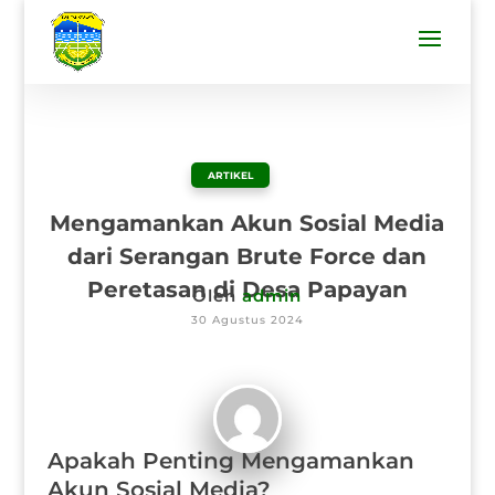
ARTIKEL
Mengamankan Akun Sosial Media
dari Serangan Brute Force dan
Peretasan di Desa Papayan
Oleh
admin
30 Agustus 2024
Apakah Penting Mengamankan
Akun Sosial Media?