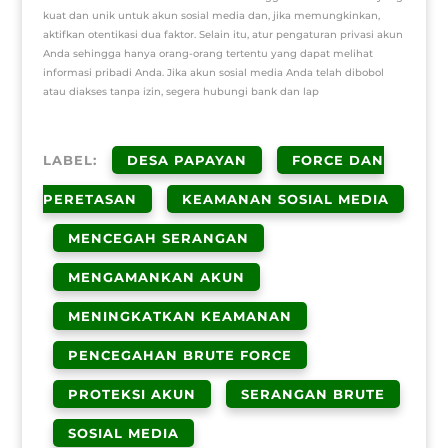
kuat dan unik untuk akun sosial media dan, jika memungkinkan,
aktifkan otentikasi dua faktor. Selain itu, atur pengaturan privasi akun
Anda sehingga hanya orang-orang tertentu yang dapat melihat
informasi pribadi Anda. Jika akun sosial media Anda telah dibobol
atau diakses tanpa izin, segera hubungi bank dan lap
LABEL:
DESA PAPAYAN
FORCE DAN
PERETASAN
KEAMANAN SOSIAL MEDIA
MENCEGAH SERANGAN
MENGAMANKAN AKUN
MENINGKATKAN KEAMANAN
PENCEGAHAN BRUTE FORCE
PROTEKSI AKUN
SERANGAN BRUTE
SOSIAL MEDIA