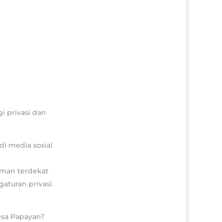
i privasi dan
i media sosial
eman terdekat
aturan privasi
esa Papayan?