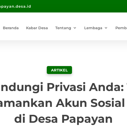
payan.desa.id
Beranda
Kabar Desa
Tentang
Lembaga
Pemb
ARTIKEL
indungi Privasi Anda: 
mankan Akun Sosial
di Desa Papayan