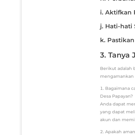
i. Aktifka
j. Hati-ha
k. Pastika
3. Tanya
Berikut adalah 
mengamankan ak
Bagaimana car
Desa Papayan?
Anda dapat mem
yang dapat mel
akun dan memil
Apakah aman 