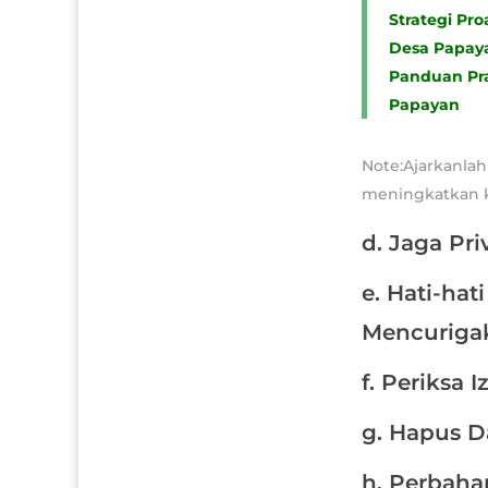
Strategi Pr
Desa Papay
Panduan Pr
Papayan
Note:Ajarkanlah
meningkatkan k
d. Jaga Pri
e. Hati-ha
Mencuriga
f. Periksa I
g. Hapus D
h. Perbaha