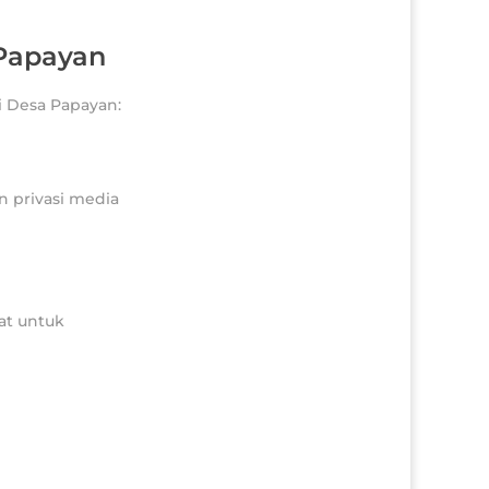
 Papayan
i Desa Papayan:
 privasi media
at untuk