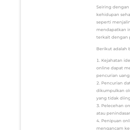
Seiring dengan 
kehidupan seha
seperti menjal
mendapatkan inf
terkait dengan
Berikut adalah
Kejahatan ide
online dapat m
pencurian uang,
Pencurian dat
dikumpulkan ol
yang tidak diin
Pelecehan on
atau penindasa
Penipuan onl
mengancam keam