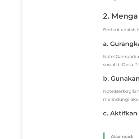
2. Menga
Berikut adalah
a. Gurangk
Note::Gambarka
sosial di Desa 
b. Gunakan
Note:Berbagila
melindungi akun
c. Aktifkan
Also read: