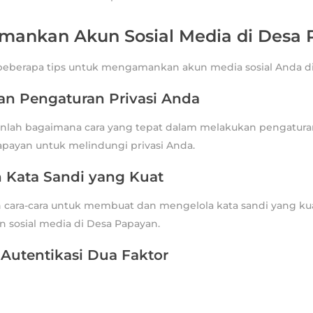
mankan Akun Sosial Media di Desa
 beberapa tips untuk mengamankan akun media sosial Anda d
an Pengaturan Privasi Anda
nlah bagaimana cara yang tepat dalam melakukan pengaturan
Papayan untuk melindungi privasi Anda.
 Kata Sandi yang Kuat
h cara-cara untuk membuat dan mengelola kata sandi yang ku
 sosial media di Desa Papayan.
 Autentikasi Dua Faktor