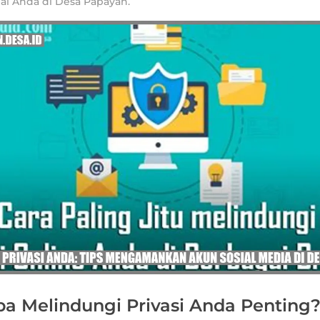
al Anda di Desa Papayan.
pa Melindungi Privasi Anda Penting