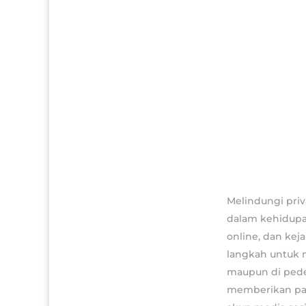
Melindungi priv
dalam kehidupan
online, dan ke
langkah untuk m
maupun di pedes
memberikan pan