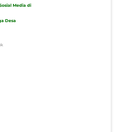
osial Media di
ga Desa
uk