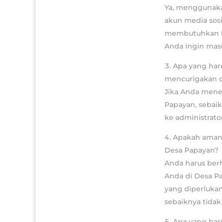
Ya, menggunaka
akun media sosi
membutuhkan kod
Anda ingin masu
Apa yang har
mencurigakan d
Jika Anda mene
Papayan, sebai
ke administrato
Apakah aman 
Desa Papayan?
Anda harus berh
Anda di Desa P
yang diperlukan
sebaiknya tida
Apa yang haru