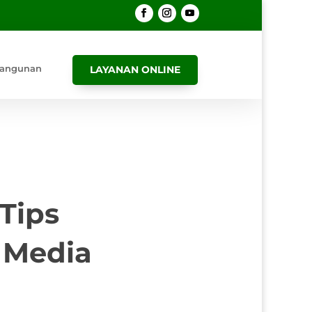
angunan
LAYANAN ONLINE
Tips
 Media