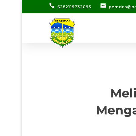
6282119732095
pemdes@pa
Mel
Menga