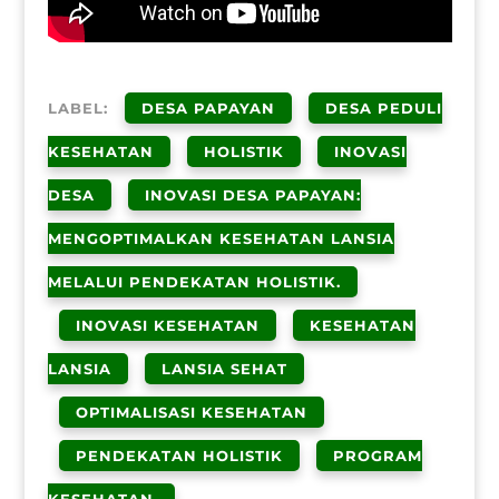
LABEL:
DESA PAPAYAN
DESA PEDULI
KESEHATAN
HOLISTIK
INOVASI
DESA
INOVASI DESA PAPAYAN:
MENGOPTIMALKAN KESEHATAN LANSIA
MELALUI PENDEKATAN HOLISTIK.
INOVASI KESEHATAN
KESEHATAN
LANSIA
LANSIA SEHAT
OPTIMALISASI KESEHATAN
PENDEKATAN HOLISTIK
PROGRAM