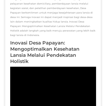
pelayanan kesehatan domiciliary, pemberdayaan lansia melalui
kegiatan sosial, dan pelatihan pemberdayaan kesehatan, Desa
Papayan berkomitmen untuk menjaga kesejahteraan para lansia di
desa ini. Semoga inovasi ini dapat menjadi inspirasi bagi desa-desa
lain dalam meningkatkan kualitas hidup lansia. Inovasi Desa
Papayan: Mengoptimalkan Kesehatan Lansia Melalui Pendekatan
Holistik adalah langkah yang baik menuju perawatan yang lebih baik
bagi lansia di Indonesia.
Inovasi Desa Papayan:
Mengoptimalkan Kesehatan
Lansia Melalui Pendekatan
Holistik