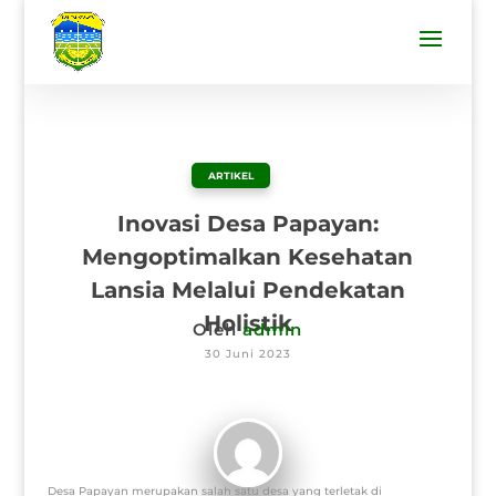
ARTIKEL
Inovasi Desa Papayan:
Mengoptimalkan Kesehatan
Lansia Melalui Pendekatan
Holistik
Oleh
admin
30 Juni 2023
Desa Papayan merupakan salah satu desa yang terletak di