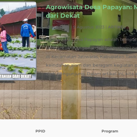
Agrowisata Desa Papayan: 
dari Dekat
oleh
admin
|
9 Agustus 2023
|
ARTIKEL
Agrowisata Desa Papayan adalah tempa
unik untuk mengenal dan memahami pros
di Kecamatan Jatiwaras, Kabupaten Tasi
keindahan alam dan beragam kegiatan p
oleh pengunjung. Dalam artikel ini, kita a
PPID
Program