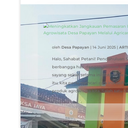
oleh
Desa Papayan
|
14 Juni 2025
|
ART
Halo, Sahabat Petani! Pendahuluan 
berbangga hati dengan potensi agrow
sayang sekali selama ini potensi ter
itu, kita perlu mencari cara inovat
produk agrowisata kita. Salah satu car