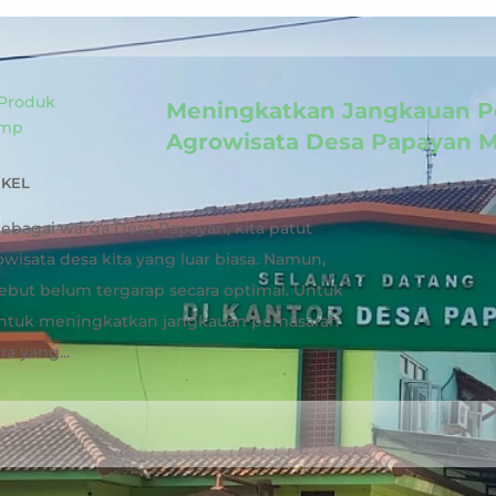
Meningkatkan Jangkauan P
Agrowisata Desa Papayan M
IKEL
Sebagai warga Desa Papayan, kita patut
isata desa kita yang luar biasa. Namun,
sebut belum tergarap secara optimal. Untuk
if untuk meningkatkan jangkauan pemasaran
a yang...