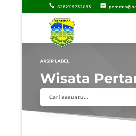
6282119732095
pemdes@pa
ARSIP LABEL
Wisata Perta