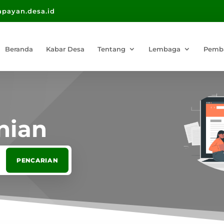
payan.desa.id
Beranda
Kabar Desa
Tentang
Lembaga
Pemb
nian