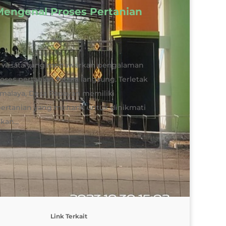
Mengenal Proses Pertanian
t wisata yang menawarkan pengalaman
es pertanian secara langsung. Terletak
kmalaya, Desa Papayan memiliki
ertanian yang menarik untuk dinikmati
kan...
Link Terkait