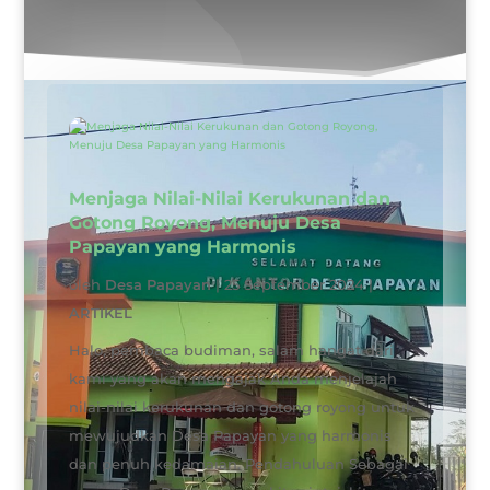
Menjaga Nilai-Nilai Kerukunan dan
Gotong Royong, Menuju Desa
Papayan yang Harmonis
oleh
Desa Papayan
|
25 September 2024
|
ARTIKEL
Halo, pembaca budiman, salam hangat dari
kami yang akan mengajak Anda menjelajah
nilai-nilai kerukunan dan gotong royong untuk
mewujudkan Desa Papayan yang harmonis
dan penuh kedamaian. Pendahuluan Sebagai