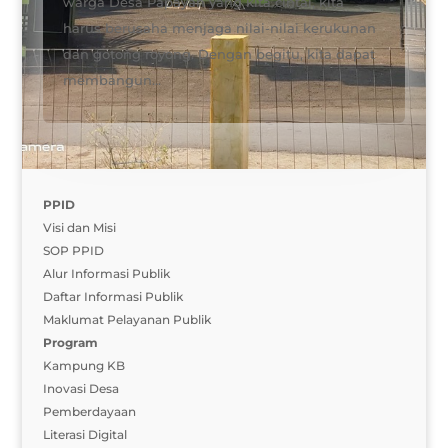
warga Desa Papayan yang kita cintai, kita
harus berusaha menjaga nilai-nilai kerukunan
dan gotong royong. Dengan begitu, kita dapat
membangun...
PPID
Visi dan Misi
SOP PPID
Alur Informasi Publik
Daftar Informasi Publik
Maklumat Pelayanan Publik
Program
Kampung KB
Inovasi Desa
Pemberdayaan
Literasi Digital