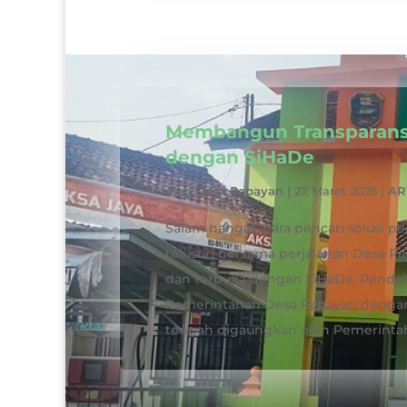
Membangun Transparans
dengan SiHaDe
oleh
Desa Papayan
|
27 Maret 2025
|
AR
Salam hangat, para pencari solusi p
telusuri bersama perjalanan Desa 
dan terbuka dengan SiHaDe. Penda
Pemerintahan Desa Papayan dengan
tengah digaungkan oleh Pemerintah