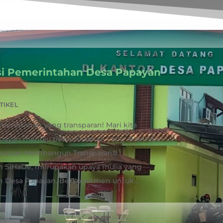
i Pemerintahan Desa Papayan
TIKEL
emerintahan yang transparan! Mari kita
Papayan menuju pemerintahan yang akuntabel
huluan Membangun Transparansi
 SiHaDe, merupakan upaya mulia yang
 Desa Papayan. Berkomitmen untuk...