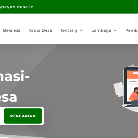
payan.desa.id
Beranda
Kabar Desa
Tentang
Lembaga
Pemb
asi-
esa