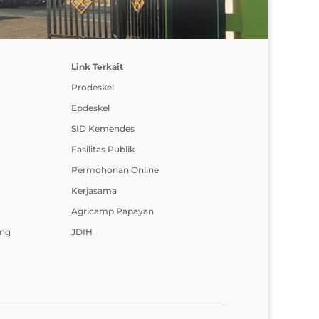
Link Terkait
Prodeskel
Epdeskel
SID Kemendes
Fasilitas Publik
Permohonan Online
Kerjasama
Agricamp Papayan
ing
JDIH