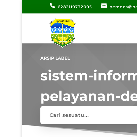
6282119732095
pemdes@pa
ARSIP LABEL
sistem-inform
pelayanan-d