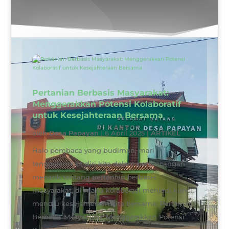
Pertanian Berbasis Masyarakat:
Menggerakkan Potensi Kolaboratif
untuk Kesejahteraan Bersama
oleh
Desa Papayan
|
6 April 2025
|
ARTIKEL
Halo pembaca yang budiman, mari
tenggelamkan diri kita dalam perbincangan
menarik tentang pertanian berbasis
masyarakat, di mana kolaborasi menjadi kunci
menuju kesejahteraan kita bersama. Pertanian
Berbasis Masyarakat: Menggerakkan Potensi