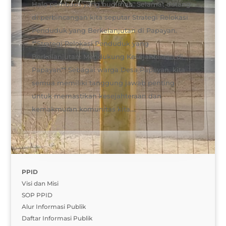
Halo pembaca yang budiman, Selamat datang
di perbincangan kita seputar Strategi Relokasi
Penduduk yang Berkelanjutan di Papayan.
**Strategi Relokasi Penduduk yang
Berkelanjutan: Mendukung Kesejahteraan di
Papayan** Sebagai warga Desa Papayan, kita
semua memiliki tanggung jawab penting
untuk memastikan kesejahteraan dan
kemakmuran komunitas kita....
PPID
Visi dan Misi
SOP PPID
Alur Informasi Publik
Daftar Informasi Publik