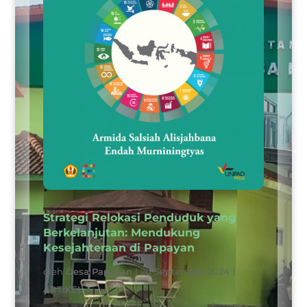
Strategi Relokasi Penduduk yang
Berkelanjutan: Mendukung
Kesejahteraan di Papayan
oleh
Desa Papayan
|
20 September 2024
|
ARTIKEL