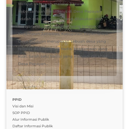
Merajut Ukhuwah melalui Tilawah:
Kebersamaan Bertadarus di Desa Papayan
adalah sebuah inisiatif yang dilakukan oleh
masyarakat Desa Papayan, yang terletak di
Kecamatan Jatiwaras, Kabupaten Tasikmalaya.
Desa Papayan merupakan sebuah desa yang
religius dan memiliki tradisi keagamaan yang
kuat. Salah satu tradisi yang menjadi ciri khas
Desa Papayan...
PPID
Visi dan Misi
SOP PPID
Alur Informasi Publik
Daftar Informasi Publik