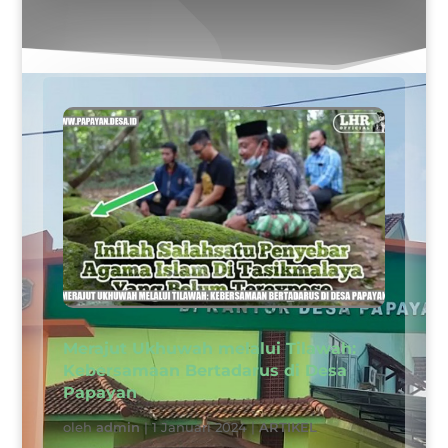
Merajut Ukhuwah melalui Tilawah:
Kebersamaan Bertadarus di Desa
Papayan
oleh
admin
|
1 Januari 2024
|
ARTIKEL