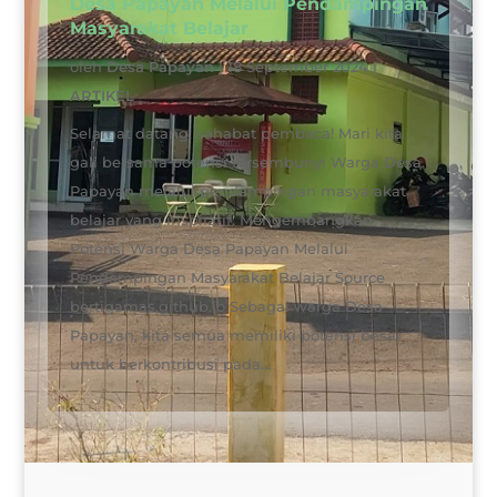
Desa Papayan Melalui Pendampingan
Masyarakat Belajar
oleh
Desa Papayan
|
18 September 2024
|
ARTIKEL
Selamat datang, sahabat pembaca! Mari kita
gali bersama potensi tersembunyi Warga Desa
Papayan melalui pendampingan masyarakat
belajar yang inspiratif. Mengembangkan
Potensi Warga Desa Papayan Melalui
Pendampingan Masyarakat Belajar Source
bertigamas.github.io Sebagai warga Desa
Papayan, kita semua memiliki potensi besar
untuk berkontribusi pada...