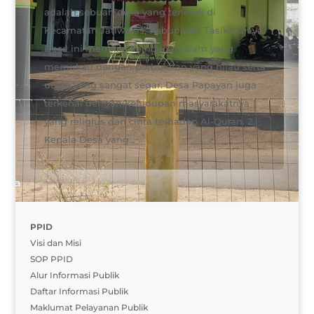
adalah sebuah desa yang terletak di
Kecamatan Jatiwaras, Kabupaten Tasikmalaya.
Desa ini memiliki keindahan alam yang
memukau dengan perbukitan yang hijau serta
udara yang sangat segar. Desa Papayan juga
terkenal dengan kehidupan masyarakatnya
yang religius dan cinta terhadap Al-Quran. 2.
Kepala Desa yang...
PPID
Visi dan Misi
SOP PPID
Alur Informasi Publik
Daftar Informasi Publik
Maklumat Pelayanan Publik