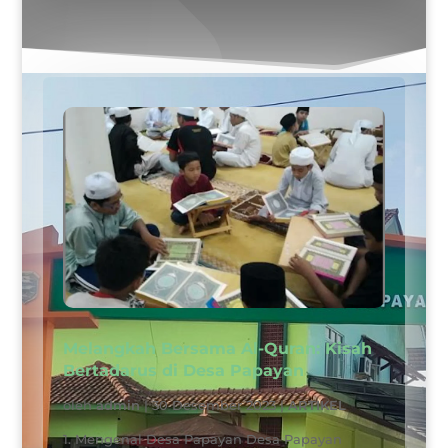
Melangkah Bersama Al-Quran: Kisah
Bertadarus di Desa Papayan
oleh
admin
|
30 Desember 2023
|
ARTIKEL
1. Mengenal Desa Papayan Desa Papayan