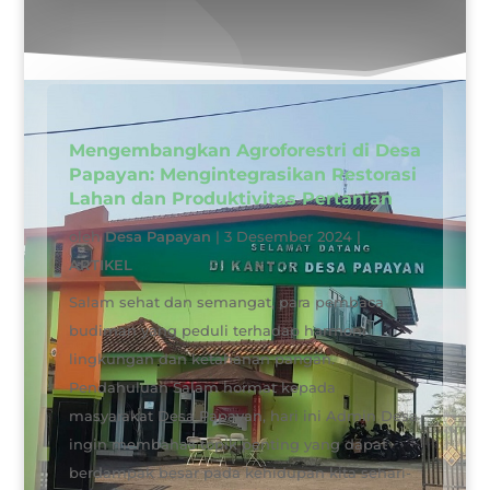
Mengembangkan Agroforestri di Desa
Papayan: Mengintegrasikan Restorasi
Lahan dan Produktivitas Pertanian
oleh
Desa Papayan
|
3 Desember 2024
|
ARTIKEL
Salam sehat dan semangat, para pembaca
budiman yang peduli terhadap harmoni
lingkungan dan ketahanan pangan.
Pendahuluan Salam hormat kepada
masyarakat Desa Papayan, hari ini Admin Desa
ingin membahas topik penting yang dapat
berdampak besar pada kehidupan kita sehari-