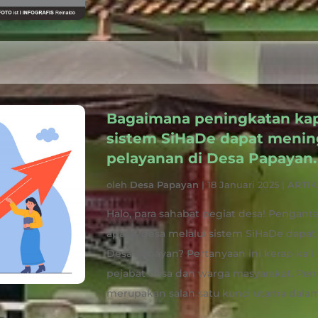
Bagaimana peningkatan kapa
sistem SiHaDe dapat menin
pelayanan di Desa Papayan.
oleh
Desa Papayan
|
18 Januari 2025
|
ARTIK
Halo, para sahabat pegiat desa! Pengan
aparat desa melalui sistem SiHaDe dapa
Desa Papayan? Pertanyaan ini kerap kali 
pejabat desa dan warga masyarakat. Peni
merupakan salah satu kunci utama dala