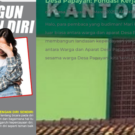
Desa Papayan: Fondasi Kerj
oleh
Desa Papayan
|
25 Maret 2025
|
ARTIKE
Halo, para pembaca yang budiman! Mari 
luar biasa antara warga dan aparat Desa 
membangun landasan kepercayaan yan
antara Warga dan Aparat Desa Papayan: F
sesama warga Desa Papayan, kita tentu 