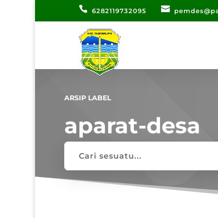
6282119732095
pemdes@pa
ARSIP LABEL
aparat-desa