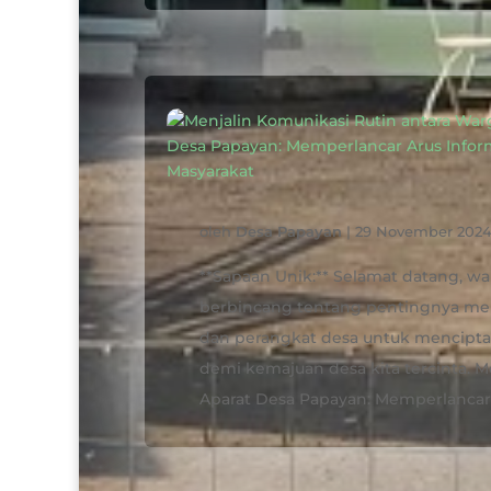
oleh
Desa Papayan
|
29 November 202
**Sapaan Unik:** Selamat datang, wa
berbincang tentang pentingnya menj
dan perangkat desa untuk menciptaka
demi kemajuan desa kita tercinta. M
Aparat Desa Papayan: Memperlancar A