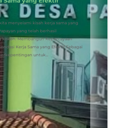
a Sama yang Efektif
L
kita menyelami kisah kerja sama yang
Papayan yang telah berhasil
g kokoh. Membangun Kepercayaan
ondasi Kerja Sama yang Efektif Sebagai
berkepentingan untuk...