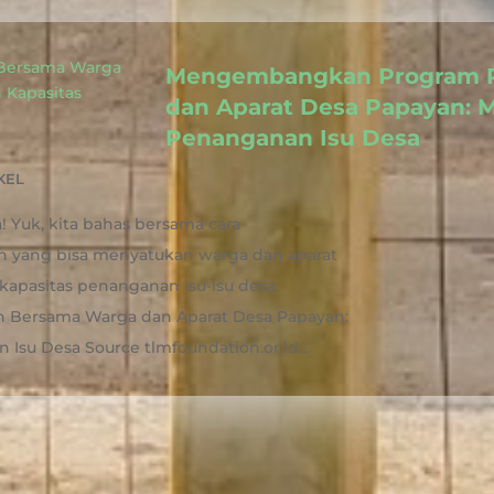
Mengembangkan Program P
dan Aparat Desa Papayan: 
Penanganan Isu Desa
KEL
 Yuk, kita bahas bersama cara
yang bisa menyatukan warga dan aparat
kapasitas penanganan isu-isu desa.
 Bersama Warga dan Aparat Desa Papayan:
su Desa Source tlmfoundation.or.id...