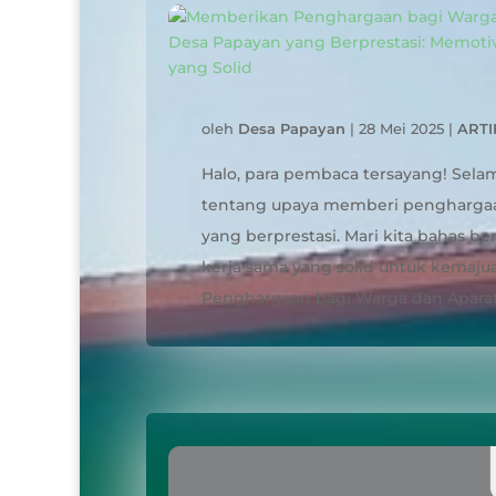
oleh
Desa Papayan
|
28 Mei 2025
|
ARTI
Halo, para pembaca tersayang! Selam
tentang upaya memberi penghargaa
yang berprestasi. Mari kita bahas b
kerja sama yang solid untuk kemajua
Penghargaan bagi Warga dan Aparat