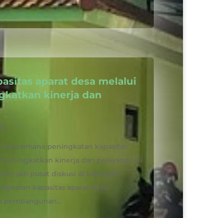
sitas aparat desa melalui
gkatkan kinerja dan
EL
tar Bagaimana peningkatan kapasitas
t meningkatkan kinerja dan pelayanan di
menjadi pusat diskusi di kalangan
ngkatan kapasitas aparat desa
m pembangunan...