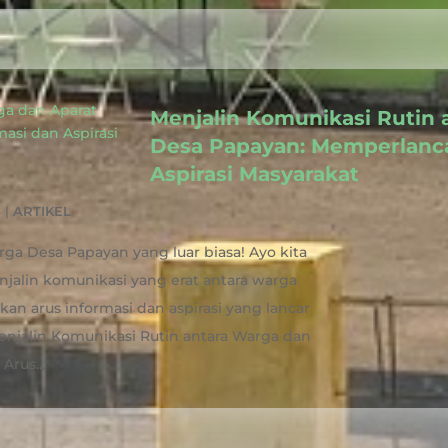
Menjalin Komunikasi Rutin 
Desa Papayan: Memperlanca
Aspirasi Masyarakat
4
|
ARTIKEL
rga Desa Papayan yang luar biasa! Ayo kita
alin komunikasi yang erat antara warga
n arus informasi dan aspirasi yang lancar
enjalin Komunikasi Rutin antara Warga dan
rus...