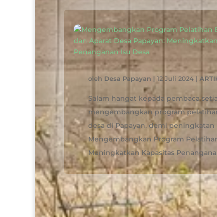
oleh
Desa Papayan
|
12 Juli 2024
|
ARTI
Salam hangat kepada pembaca setia!
mengembangkan program pelatihan 
desa di Papayan, demi peningkatan 
Mengembangkan Program Pelatihan
Meningkatkan Kapasitas Penanganan I