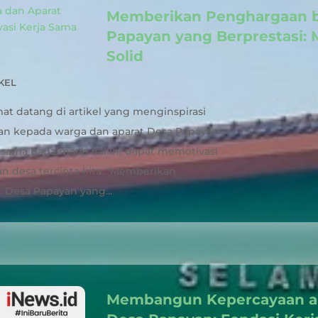
Memberikan Penghargaan b
Papayan yang Berprestasi: 
Solid
KEL
at datang di artikel yang menginspirasi
n kepada warga dan aparat Desa Papayan
ersama bagaimana hal ini dapat memotivasi
n desa tercinta kita. "Memberikan
 Desa Papayan yang...
Membangun Kepercayaan an