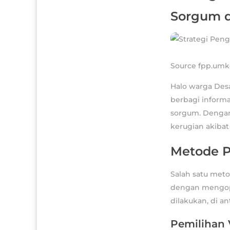
Sorgum d
Source fpp.umko
Halo warga Des
berbagi inform
sorgum. Dengan
kerugian akiba
Metode P
Salah satu meto
dengan mengopt
dilakukan, di an
Pemilihan 