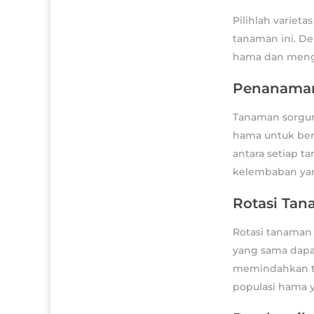
Pilihlah varie
tanaman ini. De
hama dan meng
Penanaman
Tanaman sorgum
hama untuk ber
antara setiap 
kelembaban yan
Rotasi Ta
Rotasi tanaman
yang sama dapa
memindahkan ta
populasi hama y