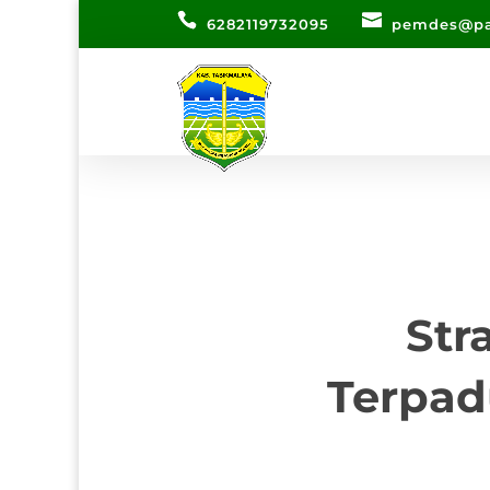
6282119732095
pemdes@pa
Str
Terpad