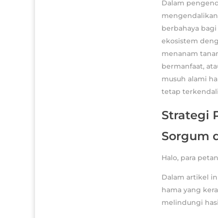
Dalam pengenda
mengendalikan h
berbahaya bagi
ekosistem deng
menanam tanama
bermanfaat, at
musuh alami ha
tetap terkendali
Strategi
Sorgum d
Halo, para pet
Dalam artikel 
hama yang kera
melindungi has