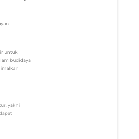
ir untuk
alam budidaya
nimalkan
ur, yakni
dapat