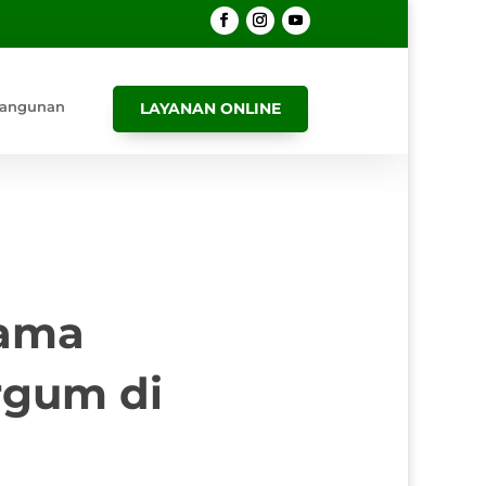
angunan
LAYANAN ONLINE
Hama
rgum di