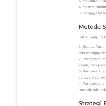
Melibatkan pa
Meminimalkan
Menjaga kese
Metode 
SPHT meliputi 
Budaya Tanam
dan menjaga ke
Pengendalian
kepik) dan para
Pengendalian
cahaya atau mul
Pengendalian
metode lain tida
Strategi