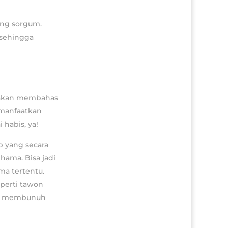
tang sorgum.
 sehingga
ni akan membahas
manfaatkan
 habis, ya!
p yang secara
ama. Bisa jadi
a tertentu.
eperti tawon
nya membunuh