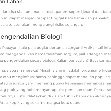
an Lahan
 dari sisa-sisa tanaman setelah panen, seperti jerami dan ba
an ini dapat menjadi tempat tinggal bagi hama dan penyakit,
ara teratur akan mengurangi risiko serangan.
engendalian Biologi
 Papayan, halo para pegiat pertanian sorgum! Artikel kali i
lam mengendalikan hama tanaman sorgum, yaitu dengan me
u pengendalian secara biologi. Kalian penasaran? Baca sampai
a, siapa sih mereka? Musuh alami ini adalah organisme hidu
 atau menginfeksi hama, sehingga dapat menekan populasi h
t, atau predator yang memang punya kebiasaan memangsa ham
ng pipit yang hobi menyantap ulat pemakan daun. Parasit s
g telurnya justru diletakkan di dalam tubuh hama dan akhir
 Atau, kepik yang suka memangsa kutu daun.