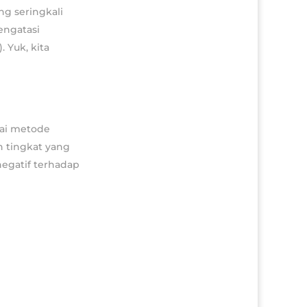
g seringkali
engatasi
 Yuk, kita
ai metode
 tingkat yang
egatif terhadap