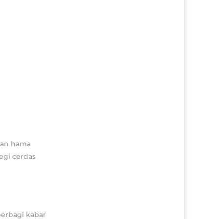
lian hama
egi cerdas
berbagi kabar