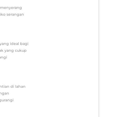
g menyerang
iko serangan
ang ideal bagi
ak yang cukup
angi
tian di lahan
engan
gurangi