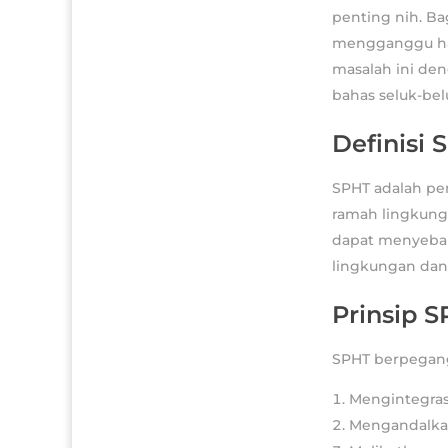
penting nih. Ba
mengganggu has
masalah ini de
bahas seluk-bel
Definisi 
SPHT adalah p
ramah lingkung
dapat menyebab
lingkungan dan
Prinsip 
SPHT berpegang 
Mengintegras
Mengandalkan