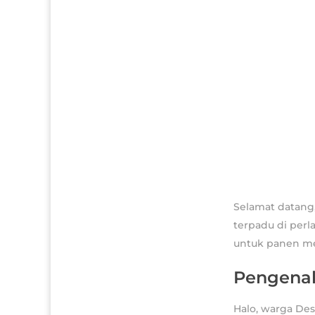
Selamat datang
terpadu di perl
untuk panen me
Pengena
Halo, warga De