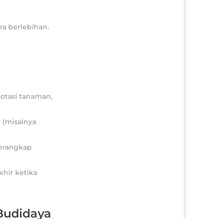
a berlebihan.
otasi tanaman,
 (misalnya
perangkap
hir ketika
Budidaya