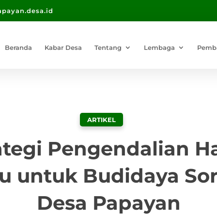
payan.desa.id
Beranda
Kabar Desa
Tentang
Lembaga
Pemb
ARTIKEL
ategi Pengendalian 
u untuk Budidaya So
Desa Papayan