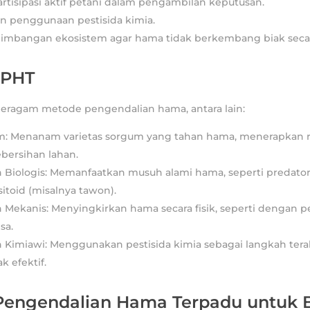
rtisipasi aktif petani dalam pengambilan keputusan.
 penggunaan pestisida kimia.
imbangan ekosistem agar hama tidak berkembang biak secar
SPHT
beragam metode pengendalian hama, antara lain:
: Menanam varietas sorgum yang tahan hama, menerapkan r
bersihan lahan.
 Biologis: Memanfaatkan musuh alami hama, seperti predator
sitoid (misalnya tawon).
 Mekanis: Menyingkirkan hama secara fisik, seperti dengan 
sa.
 Kimiawi: Menggunakan pestisida kimia sebagai langkah terak
k efektif.
 Pengendalian Hama Terpadu untuk 