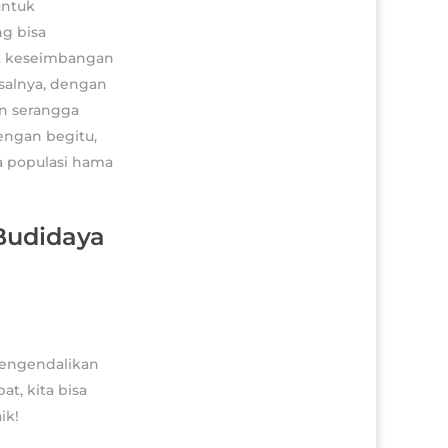
untuk
ng bisa
ga keseimbangan
salnya, dengan
n serangga
engan begitu,
 populasi hama
Budidaya
mengendalikan
t, kita bisa
ik!