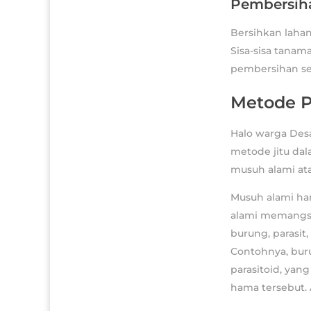
Pembersih
Bersihkan lahan
Sisa-sisa tanam
pembersihan sec
Metode P
Halo warga Desa
metode jitu da
musuh alami ata
Musuh alami ham
alami memangsa
burung, parasi
Contohnya, buru
parasitoid, yan
hama tersebut.