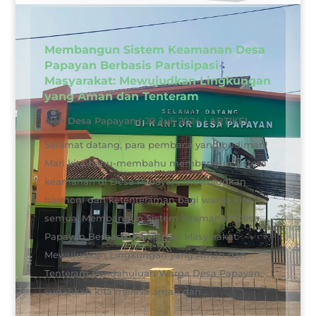
Membangun Sistem Keamanan Desa
Papayan Berbasis Partisipasi
Masyarakat: Mewujudkan Lingkungan
yang Aman dan Tenteram
oleh
Desa Papayan
|
20 Juli 2024
|
ARTIKEL
Selamat datang, para pembaca yang budiman!
Mari kita bahu-membahu membangun sistem
keamanan di Desa Papayan, mewujudkan
harmoni dan ketenteraman bagi warga kita
semua. Membangun Sistem Keamanan Desa
Papayan Berbasis Partisipasi Masyarakat:
Mewujudkan Lingkungan yang Aman dan
Tenteram Pendahuluan Warga Desa Papayan,
sudahkah kita merasa aman dan...