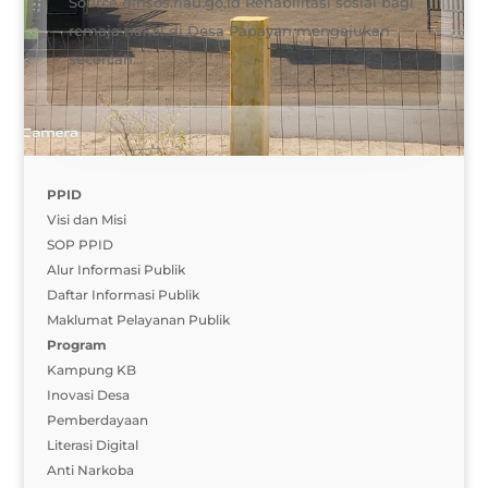
Source dinsos.riau.go.id Rehabilitasi sosial bagi
remaja nakal di Desa Papayan mengajukan
secercah...
PPID
Visi dan Misi
SOP PPID
Alur Informasi Publik
Daftar Informasi Publik
Maklumat Pelayanan Publik
Program
Kampung KB
Inovasi Desa
Pemberdayaan
Literasi Digital
Anti Narkoba