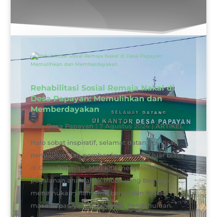
Rehabilitasi Sosial Remaja Nakal di
Desa Papayan: Memulihkan dan
Memberdayakan
oleh
Desa Papayan
|
7 Agustus 2024
|
ARTIKEL
Halo sobat inspiratif, selamat datang di kisah
pemulihan dan pemberdayaan yang luar biasa
di Desa Papayan. Mari kita menyelami
perjalanan anak-anak muda yang berjuang
menemukan jalan yang benar dan meraih
masa depan yang lebih baik. Pendahuluan