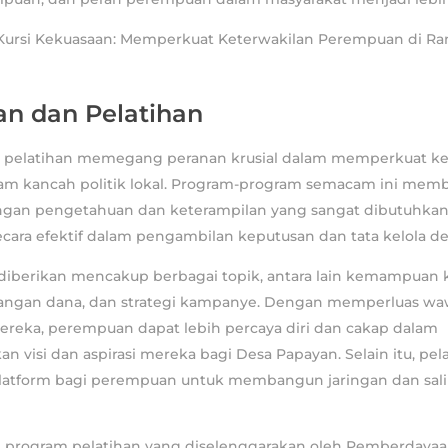
 Kursi Kekuasaan: Memperkuat Keterwakilan Perempuan di Ran
an dan Pelatihan
 pelatihan memegang peranan krusial dalam memperkuat ket
m kancah politik lokal. Program-program semacam ini memb
an pengetahuan dan keterampilan yang sangat dibutuhkan
secara efektif dalam pengambilan keputusan dan tata kelola de
 diberikan mencakup berbagai topik, antara lain kemampuan
angan dana, dan strategi kampanye. Dengan memperluas w
ereka, perempuan dapat lebih percaya diri dan cakap dalam
an visi dan aspirasi mereka bagi Desa Papayan. Selain itu, pel
atform bagi perempuan untuk membangun jaringan dan sal
, program pelatihan yang diselenggarakan oleh Pemberday