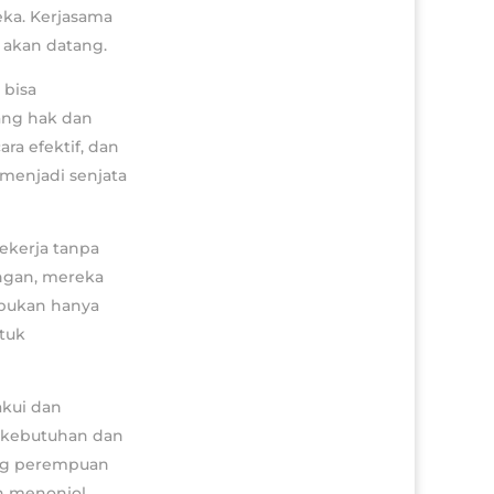
ka. Kerjasama
 akan datang.
 bisa
ang hak dan
ra efektif, dan
menjadi senjata
ekerja tanpa
ngan, mereka
bukan hanya
tuk
akui dan
 kebutuhan dan
ng perempuan
h menonjol.