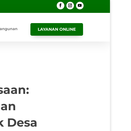
angunan
LAYANAN ONLINE
saan:
lan
k Desa