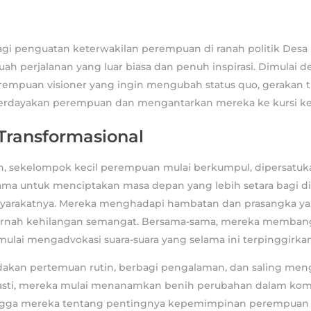
bagi penguatan keterwakilan perempuan di ranah politik Des
h perjalanan yang luar biasa dan penuh inspirasi. Dimulai 
empuan visioner yang ingin mengubah status quo, gerakan t
erdayakan perempuan dan mengantarkan mereka ke kursi ke
Transformasional
n, sekelompok kecil perempuan mulai berkumpul, dipersatuk
ama untuk menciptakan masa depan yang lebih setara bagi di
syarakatnya. Mereka menghadapi hambatan dan prasangka y
rnah kehilangan semangat. Bersama-sama, mereka membang
lai mengadvokasi suara-suara yang selama ini terpinggirkan
kan pertemuan rutin, berbagi pengalaman, dan saling men
pasti, mereka mulai menanamkan benih perubahan dalam kom
ngga mereka tentang pentingnya kepemimpinan perempuan