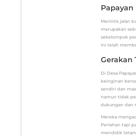
Papayan
Merintis jalan 
merupakan sebua
sekelompok per
ini telah memb
Gerakan 
Di Desa Papaya
keinginan bers
sendiri dan ma
namun tidak pe
dukungan dan mu
Mereka mengada
Perlahan tapi 
mendidik teta