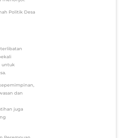
ah Politik Desa
erlibatan
ekali
 untuk
sa.
 kepemimpinan,
awasan dan
atihan juga
ing
aan Perempuan