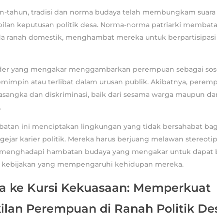
n-tahun, tradisi dan norma budaya telah membungkam suar
lan keputusan politik desa. Norma-norma patriarki membata
 ranah domestik, menghambat mereka untuk berpartisipasi 
der yang mengakar menggambarkan perempuan sebagai soso
impin atau terlibat dalam urusan publik. Akibatnya, peremp
sangka dan diskriminasi, baik dari sesama warga maupun dar
.
tan ini menciptakan lingkungan yang tidak bersahabat ba
ejar karier politik. Mereka harus berjuang melawan stereoti
 menghadapi hambatan budaya yang mengakar untuk dapat 
kebijakan yang mempengaruhi kehidupan mereka.
ra ke Kursi Kekuasaan: Memperkuat
ilan Perempuan di Ranah Politik De