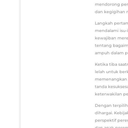
mendorong pere
dan kegigihan 
Langkah pertam
mendalami isu-i
kewajiban merek
tentang bagaima
ampuh dalam p
Ketika tiba saa
lelah untuk be
memenangkan b
tanda kesuksesa
keterwakilan pe
Dengan terpili
dihargai. Kebi
perspektif pe
dan anak perem