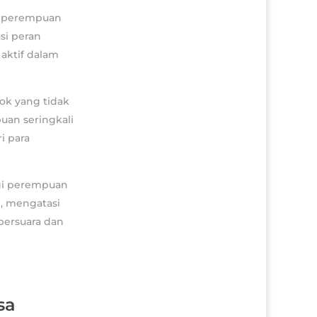
a perempuan
si peran
aktif dalam
k yang tidak
uan seringkali
i para
gi perempuan
p, mengatasi
bersuara dan
sa