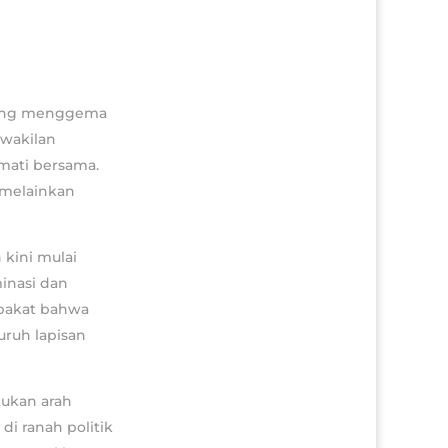
edang menggema
rwakilan
mati bersama.
 melainkan
 kini mulai
inasi dan
epakat bahwa
uruh lapisan
tukan arah
i ranah politik