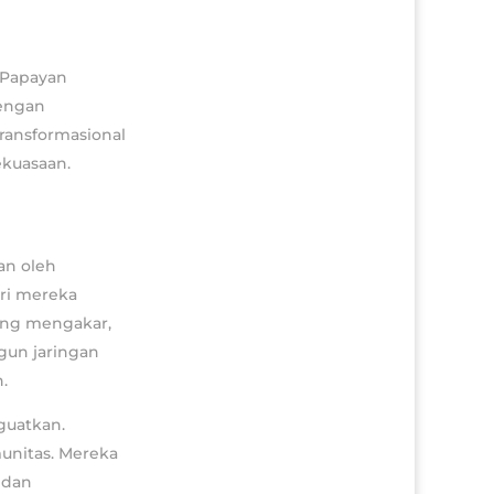
a Papayan
dengan
ransformasional
kuasaan.
an oleh
ri mereka
ang mengakar,
un jaringan
.
guatkan.
unitas. Mereka
 dan