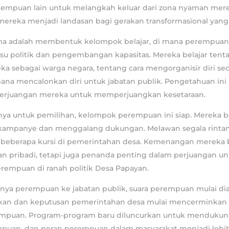
mpuan lain untuk melangkah keluar dari zona nyaman mere
mereka menjadi landasan bagi gerakan transformasional yang
a adalah membentuk kelompok belajar, di mana perempuan
su politik dan pengembangan kapasitas. Mereka belajar tent
a sebagai warga negara, tentang cara mengorganisir diri seca
na mencalonkan diri untuk jabatan publik. Pengetahuan ini 
erjuangan mereka untuk memperjuangkan kesetaraan.
tnya untuk pemilihan, kelompok perempuan ini siap. Mereka b
rkampanye dan menggalang dukungan. Melawan segala rinta
eberapa kursi di pemerintahan desa. Kemenangan mereka 
n pribadi, tetapi juga penanda penting dalam perjuangan un
rempuan di ranah politik Desa Papayan.
hnya perempuan ke jabatan publik, suara perempuan mulai di
jakan dan keputusan pemerintahan desa mulai mencerminkan
rempuan. Program-program baru diluncurkan untuk menduku
puan, dan peran perempuan dalam masyarakat menjadi lebi