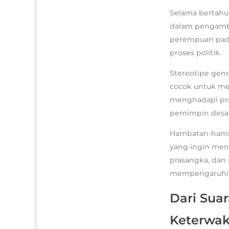
Selama bertahu
dalam pengambi
perempuan pada
proses politik.
Stereotipe gen
cocok untuk mem
menghadapi pra
pemimpin desa
Hambatan-hamba
yang ingin meng
prasangka, dan
mempengaruhi 
Dari Sua
Keterwak