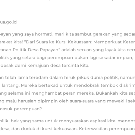
ua.go.id
ayan yang saya hormati, mari kita sambut gerakan yang s
rakat kita! “Dari Suara ke Kursi Kekuasaan: Memperkuat Kete
nah Politik Desa Papayan” adalah seruan yang layak kita cer
litik yang setara bagi perempuan bukan lagi sekadar impian,
esak demi kemajuan desa tercinta kita.
 telah lama teredam dalam hiruk pikuk dunia politik, namun
 lantang. Mereka bertekad untuk mendobrak tembok diskrim
yang selama ini menghambat peran mereka. Bukankah kita s
g maju haruslah dipimpin oleh suara-suara yang mewakili sel
rmasuk perempuan?
iliki hak yang sama untuk menyuarakan aspirasi kita, menen
sa, dan duduk di kursi kekuasaan. Keterwakilan perempuan d