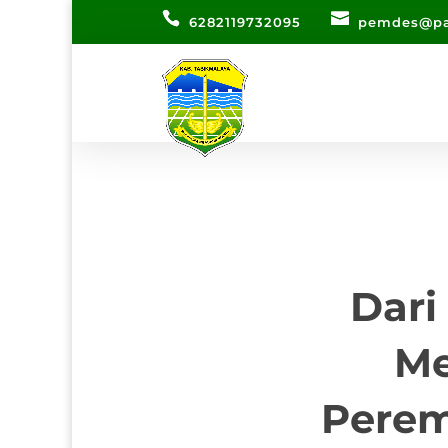
6282119732095
pemdes@pa
Dari
Me
Perem