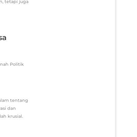
 tetapi juga
sa
dalam tentang
asi dan
h krusial.