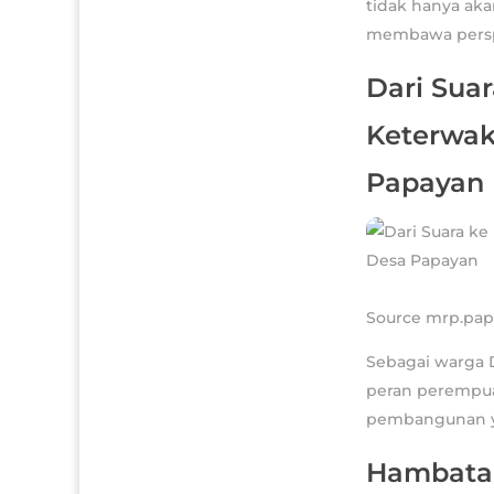
tidak hanya ak
membawa perspe
Dari Sua
Keterwak
Papayan
Source mrp.pap
Sebagai warga D
peran perempua
pembangunan yan
Hambatan