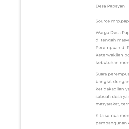
Source mrp.pap
Warga Desa Pap
di tengah masya
Perempuan di Ra
Keterwakilan po
kebutuhan mend
Suara perempuan
bangkit dengan
ketidakadilan 
sebuah desa yan
masyarakat, te
Kita semua mem
pembangunan de