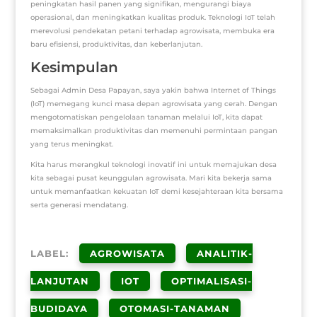
peningkatan hasil panen yang signifikan, mengurangi biaya
operasional, dan meningkatkan kualitas produk. Teknologi IoT telah
merevolusi pendekatan petani terhadap agrowisata, membuka era
baru efisiensi, produktivitas, dan keberlanjutan.
Kesimpulan
Sebagai Admin Desa Papayan, saya yakin bahwa Internet of Things
(IoT) memegang kunci masa depan agrowisata yang cerah. Dengan
mengotomatiskan pengelolaan tanaman melalui IoT, kita dapat
memaksimalkan produktivitas dan memenuhi permintaan pangan
yang terus meningkat.
Kita harus merangkul teknologi inovatif ini untuk memajukan desa
kita sebagai pusat keunggulan agrowisata. Mari kita bekerja sama
untuk memanfaatkan kekuatan IoT demi kesejahteraan kita bersama
serta generasi mendatang.
LABEL:
AGROWISATA
ANALITIK-
LANJUTAN
IOT
OPTIMALISASI-
BUDIDAYA
OTOMASI-TANAMAN