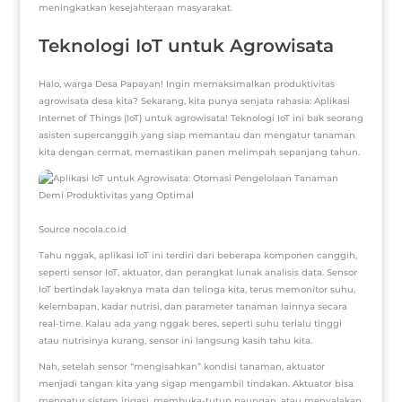
meningkatkan kesejahteraan masyarakat.
Teknologi IoT untuk Agrowisata
Halo, warga Desa Papayan! Ingin memaksimalkan produktivitas
agrowisata desa kita? Sekarang, kita punya senjata rahasia: Aplikasi
Internet of Things (IoT) untuk agrowisata! Teknologi IoT ini bak seorang
asisten supercanggih yang siap memantau dan mengatur tanaman
kita dengan cermat, memastikan panen melimpah sepanjang tahun.
Source nocola.co.id
Tahu nggak, aplikasi IoT ini terdiri dari beberapa komponen canggih,
seperti sensor IoT, aktuator, dan perangkat lunak analisis data. Sensor
IoT bertindak layaknya mata dan telinga kita, terus memonitor suhu,
kelembapan, kadar nutrisi, dan parameter tanaman lainnya secara
real-time. Kalau ada yang nggak beres, seperti suhu terlalu tinggi
atau nutrisinya kurang, sensor ini langsung kasih tahu kita.
Nah, setelah sensor “mengisahkan” kondisi tanaman, aktuator
menjadi tangan kita yang sigap mengambil tindakan. Aktuator bisa
mengatur sistem irigasi, membuka-tutup naungan, atau menyalakan