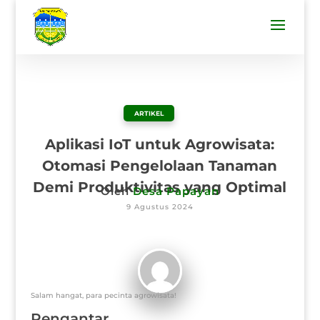
ARTIKEL
Aplikasi IoT untuk Agrowisata:
Otomasi Pengelolaan Tanaman
Demi Produktivitas yang Optimal
Oleh
Desa Papayan
9 Agustus 2024
Salam hangat, para pecinta agrowisata!
Pengantar