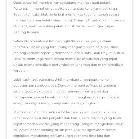
Otomatisasi IoT memberikan segudang manfaat bagi petani.
Pertama, ini menghemat waktu dan tenaga kerja yang berharga.
Bayangkan saja tidak perlu lagi memeriksa kadar air tanah secara
manual atau menyetel sistem irigasi. Sistem IoT melakukan ini secara
otomatis, membebaskan petani untuk fokus pada tugas-tugas
penting lainnya.
Selain itu, otomatisasi IoT meningkatkan akurasi pengelolaan
tanaman. Sensor yang terhubung mengumpulkan data real-time
tentang variabel seperti kelembapan tanah, suhu, dan tingkat nutrisi.
Data ini memungkinkan petani membuat keputusan yang tepat
untuk memaksimalkan pertumbuhan tanaman dan meminimalkan
kerugian.
Lebih jauh lagi, otomatisasi IoT membantu mengoptimalkan
penggunaan sumber daya. Dengan memantau kondisi tanaman
secara tepat waktu, petani dapat menyesuaikan irigasi dan
pemupukan sesuai kebutuhan. Hal ini menghemat air, pupuk, dan
energi, sekaligus mengurangi dampak lingkungan.
Manfaat lain dari otomatisasi IoT termasuk peningkatan kualitas
tanaman, deteksi dini penyakit dan hama, serta respons yang lebih
cepat terhadap kondisi yang menantang. Dengan mengadopsi solusi
IoT, petani dapat meningkatkan produktivitas agrowisata secara
signifikan, mendorong pertumbuhan ekonomi desa kita dan